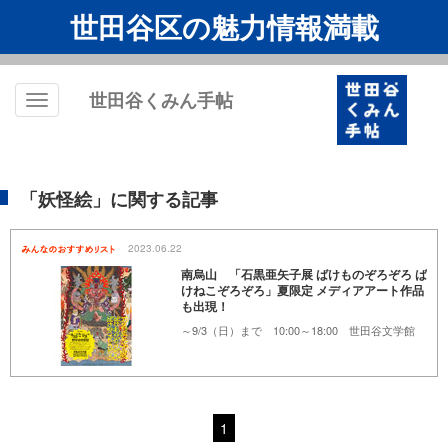
世田谷区の魅力情報満載
世田谷くみん手帖
Toggle
navigation
「妖怪絵」に関する記事
2023.06.22
南烏山 「石黒亜矢子展 ばけものぞろぞろ ば
けねこぞろぞろ」夏限定 メディアアート作品
も出現！
～9/3（日）まで 10:00～18:00 世田谷文学館
1