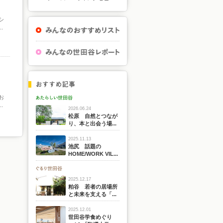
シ
.
お
.
2026.06.24
松原 自然とつなが
り、本と出会う場...
2025.11.13
池尻 話題の
HOME/WORK VIL...
2025.12.17
粕谷 若者の居場所
と未来を支える「...
2025.12.01
世田谷学食めぐり