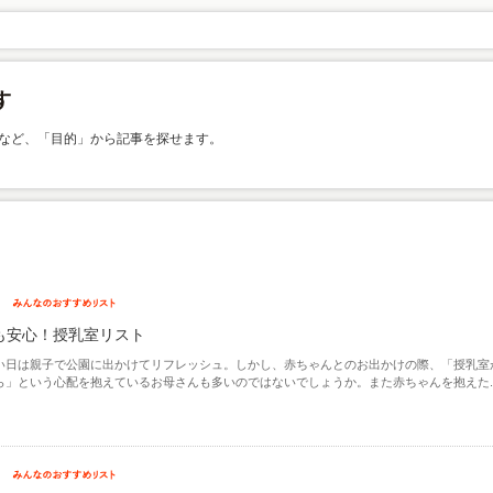
など、「目的」から記事を探せます。
も安心！授乳室リスト
い日は親子で公園に出かけてリフレッシュ。しかし、赤ちゃんとのお出かけの際、「授乳室
ら」という心配を抱えているお母さんも多いのではないでしょうか。また赤ちゃんを抱えた..