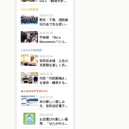
vol.1 「駒澤大学 ...
2026.07.27
野沢・下馬 消防操
法大会で光る若い...
2026.05.25
宇奈根 “Be a
Movement.”リコ...
2026.01.14
世田谷全域 人生の
充実期を楽しく共...
2026.01.06
代田「代田餅搗き」
を保存・継承する...
2022.07.25
本の新しい楽しみ
方、世田谷区電子...
2022.03.08
お店選びの新しい基
準、「せたがやエ...