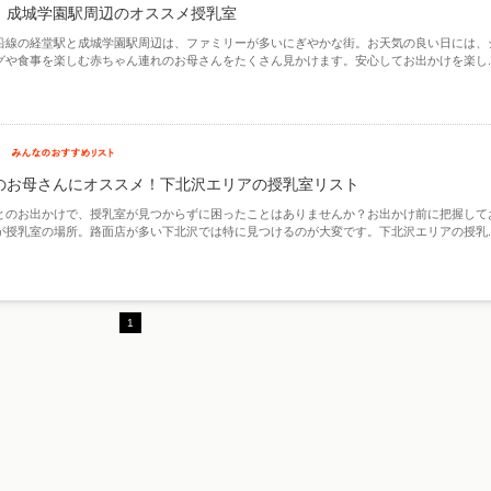
、成城学園駅周辺のオススメ授乳室
沿線の経堂駅と成城学園駅周辺は、ファミリーが多いにぎやかな街。お天気の良い日には、
グや食事を楽しむ赤ちゃん連れのお母さんをたくさん見かけます。安心してお出かけを楽し..
のお母さんにオススメ！下北沢エリアの授乳室リスト
とのお出かけで、授乳室が見つからずに困ったことはありませんか？お出かけ前に把握して
が授乳室の場所。路面店が多い下北沢では特に見つけるのが大変です。下北沢エリアの授乳..
1