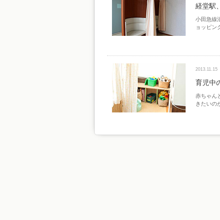
経堂駅
小田急線
ョッピン
2013.11.15
育児中
赤ちゃん
きたいの