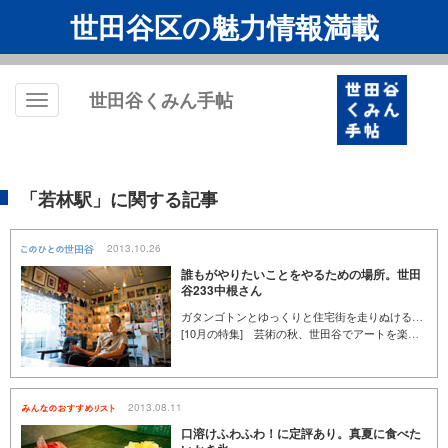
世田谷区の魅力情報満載
世田谷くみん手帖
Toggle
navigation
「若林駅」に関する記事
2013.10.26
誰もがやりたいことをやるための場所。世田
谷233中根さん
ガタンゴトンとゆっくりと住宅街を走りぬける世田谷線・若林駅のすぐ近くに位置するギャラリー「世田谷233」。ここは、ボックスタイプのスペースを貸し出している、ギャラリー＆カフェです。ボックスには、ガラス作品や写真、手芸作品など思い思いの表現が並びます。また、イベントも数多く開催しコミュニティ・スペースの働きも担っています。世田谷線を横目に、オーナーの中根大輔さんにお話を伺いました。
[10月の特集] 芸術の秋、世田谷でアートを楽しもう
2013.08.11
口溶けふわふわ！に定評あり。真夏に食べた