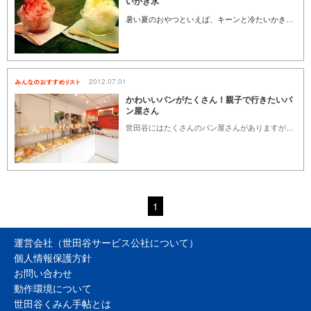
いかき氷
暑い夏のおやつといえば、キーンと冷たいかき氷。伝統の製法を受け継いだ天然氷やこだわりの自家製シロップで作られたかき氷は、暑い夏の一服の清涼剤です。口に入れた途端、あっという間に溶けてしまう、この夏に一度は食べたいふわっふわのかき氷を集めました。
2012.07.01
かわいいパンがたくさん！親子で行きたいパ
ン屋さん
世田谷にはたくさんのパン屋さんがありますが、私がおすすめするのはお子さまも絶対に喜んでくれる、かわいらしいエッセンスのあるお店です。それぞれのお店に特徴はありますが、どこのお店もオーナーの愛情がパンからひしひしと伝わってくる素敵なお店ばかり。私も友達の子どもと一緒に巡ったり、子供のいる友人宅にお土産として持っていくと、必ずみんなに喜ばれます。
1
運営会社（世田谷サービス公社について）
個人情報保護方針
お問い合わせ
動作環境について
世田谷くみん手帖とは