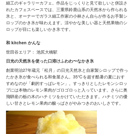
細工のギャラリーカフェ。作品をじっくりと見て欲しいと併設さ
れたカフェスペースでは、三重県鈴鹿山系の天然水から作られる
氷と、オーナーでガラス細工作家の小林さん自らが作るお手製シ
ロップのかき氷が味わえます。涼やかな美しい器と天然果物のシ
ロップが目にも楽しいかき氷です。
和 kitchen かんな
世田谷エリア： 池尻大橋駅
日光の天然氷を使った口溶けふわわ〜なかき氷
創業明治27年蔵元「松月」の日光天然氷と自家製シロップで作っ
たかき氷が食べられる和食屋さん。35℃を超す酷暑の夏におす
すめなのが「劇的すっぱレモン」。すっきりとしたレモンシロッ
プには本物のレモン果肉がゴロゴロっと入っています。さらに奥
飛騨産の栃の木のハチミツをかけていただきます。ハチミツの優
しい甘さとレモン果肉の酸っぱさがやみつきのおいしさです。