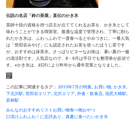
伝説の名店「鈴の茶屋」直伝のかき氷
茶師十段の資格を持つ店主が点ててくれるお茶を、かき氷として
味わうことができる喫茶室。最適な温度で管理され、丁寧に削ら
れたかき氷は、ふわっふわで一度食べるとやみつきに。一番人気
は「世田谷みやげ」にも認定されたお茶を使ったほうじ茶です
が、おすすめは抹茶氷。さっぱりビターなお味は、暑い夏の一服
の清涼剤です。人気店なので、8・9月は平日でも整理券が必須で
す。※かき氷は、好評により昨年から通年営業となりました。
この記事に関連するタグ：
2013年7月の特集
,
お買い物
,
かき氷
,
下北沢駅
,
世田谷エリア
,
北沢エリア
,
外食・飲食店
,
池尻大橋駅
,
若林駅
みんなのおすすめリスト
お買い物
食べ物
おやつ
口溶けふわふわ！に定評あり。真夏に食べたいかき氷