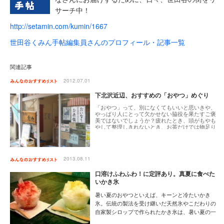
サーチ中！
http://setamin.com/kumin/1667
世田谷くみん手帖編集員さんのプロフィール・記事一覧
関連記事
2012.07.01
下北沢近辺、おすすめの「おやつ」めぐり
「おやつ」って、別になくてもいいと思いきや、
やっぱり人にとって欠かせない脇役を果たすご褒
美ではないでしょうか？疲れたとき、頭がもやも
やして整理しきれないとき、お茶だけでは物足り
ない気分になったとき、おやつがほしくなってし
まうものです。少し指先を働かせば知りたい情報
がわかる時代のなかで、足をのばさなければ遭遇
できないおやつスポットを紹介します。
2013.08.11
口溶けふわふわ！に定評あり。真夏に食べた
いかき氷
暑い夏のおやつといえば、キーンと冷たいかき
氷。伝統の製法を受け継いだ天然氷やこだわりの
自家製シロップで作られたかき氷は、暑い夏の一
服の清涼剤です。口に入れた途端、あっという間