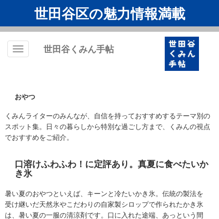
世田谷区の魅力情報満載
世田谷くみん手帖
Toggle
navigation
おやつ
くみんライターのみんなが、自信を持っておすすめするテーマ別の
スポット集。日々の暮らしから特別な過ごし方まで、くみんの視点
でおすすめをご紹介。
口溶けふわふわ！に定評あり。真夏に食べたいか
き氷
暑い夏のおやつといえば、キーンと冷たいかき氷。伝統の製法を
受け継いだ天然氷やこだわりの自家製シロップで作られたかき氷
は、暑い夏の一服の清涼剤です。口に入れた途端、あっという間