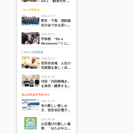
vol.1 「駒澤大学 ...
2026.07.27
野沢・下馬 消防操
法大会で光る若い...
2026.05.25
宇奈根 “Be a
Movement.”リコ...
2026.01.14
世田谷全域 人生の
充実期を楽しく共...
2026.01.06
代田「代田餅搗き」
を保存・継承する...
2022.07.25
本の新しい楽しみ
方、世田谷区電子...
2022.03.08
お店選びの新しい基
準、「せたがやエ...