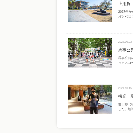
上用賀
2017年
月3〜5日
2022.09.22
馬事公
馬事公苑
ックスコ
2021.10.15
桜丘 
世田谷（
した。地