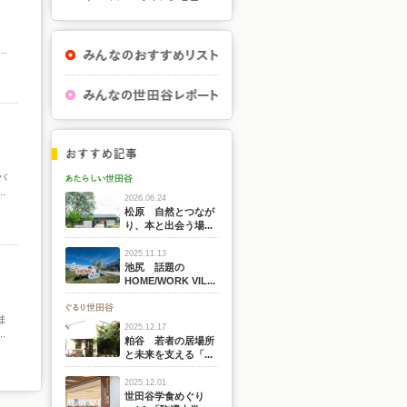
.
バ
.
2026.06.24
松原 自然とつなが
り、本と出会う場...
2025.11.13
池尻 話題の
HOME/WORK VIL...
ま
2025.12.17
.
粕谷 若者の居場所
と未来を支える「...
2025.12.01
世田谷学食めぐり