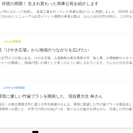
 待望の再開！ 生まれ変わった馬事公苑を紹介します
から7年にわたって休苑し、改装工事を行っていた馬事公苑がついに再開しました。2023年 11
に行われたリニューアル記念イベント期間の来場人数は、なんと合計6万5,000人。この日を..
苑『けやき広場』から地域のつながりを広げたい
の正門入り口前にある、けやき広場。入場無料の東京農業大学「食と農」の博物館やスター
ーヒーが隣接し、地域の憩いの場として多くの人々に親しまれています。そんなけやき広場..
環境に優しい竹歯ブラシを開発した、現役農大生 林さん
桜丘）の東京農業大学に通う大学生林健斗さんは、環境に配慮した竹の歯ブラシを製品化し
球環境への思いと、大学での学びが結びつき、様々な人の協力を得ながら、完成した竹の歯..