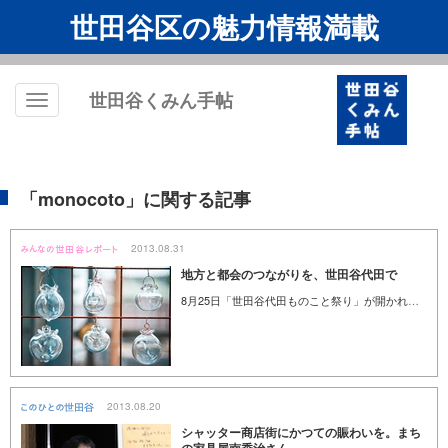
世田谷区の魅力情報満載
世田谷くみん手帖
Toggle
navigation
「monocoto」に関する記事
2013.08.31
地方と都会のつながりを、世田谷代田で
8月25日「世田谷代田ものこと祭り」が開かれました。8月の特集でもご紹介してきたように、このお祭りは、ものづくりの良さを伝え、地元の商店街に活気を取り戻したいと昨年から始まったもの。さらにもうひとつ、目指しているのが“世田谷と日本の地域を結ぶ場になれたら”という願いです。これに応えて日本各地から駆けつけた三組の方々に、このお祭りに参加した思いを伺いました。
2013.08.20
シャッター商店街にかつての賑わいを。まち