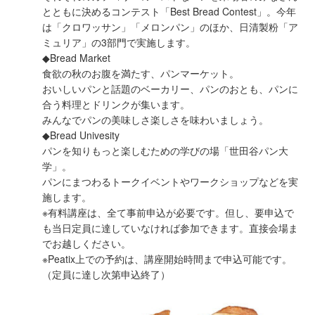
とともに決めるコンテスト「Best Bread Contest」。今年
は「クロワッサン」「メロンパン」のほか、日清製粉「ア
ミュリア」の3部門で実施します。
◆Bread Market
食欲の秋のお腹を満たす、パンマーケット。
おいしいパンと話題のベーカリー、パンのおとも、パンに
合う料理とドリンクが集います。
みんなでパンの美味しさ楽しさを味わいましょう。
◆Bread Univesity
パンを知りもっと楽しむための学びの場「世田谷パン大
学」。
パンにまつわるトークイベントやワークショップなどを実
施します。
※有料講座は、全て事前申込が必要です。但し、要申込で
も当日定員に達していなければ参加できます。直接会場ま
でお越しください。
※Peatix上での予約は、講座開始時間まで申込可能です。
（定員に達し次第申込終了）