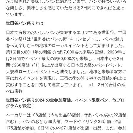
が反映された美味しいパンに溢れています。パンが持ついろいろ
な楽しさ、美味しさを感じていただける2日間にできればと思っ
ています。
世田谷パン祭りとは
日本で有数のおいしいパンが集結するエリアである世田谷。世田
谷パン祭りは “世田谷はパンの街” をコンセプトに、パンの魅力
を伝え楽しむ三宿地域のローカルイベントとして始まりました。
第1回目の2011年の開催では約7,000名の来場を記録。2023年に
は2日間でイべント最大の約60,000名が来場し、日本中から2日
間で260店舗（*1）以上が出店する日本最大級のパンイベント、
大規模ローカルイベントへと成長しました。地域と来場者双方に
喜ばれるイベントを実現し、三宿の街の誇りやその価値の向上に
貢献することを目指して運営しています。 ※1 2日間合計の延
べ出店数
世田谷パン祭り2024 の全参加店舗、イベント限定パン、他プロ
グラムが決定！
ベーカリーは108店舗（うち出品23店舗、予約パンのみの22店舗
含む）、パンのおとも39店舗、フードやドリンク28店舗、合計
175店舗が参加、2日間でのべ271店舗が出店・出品。また、参加