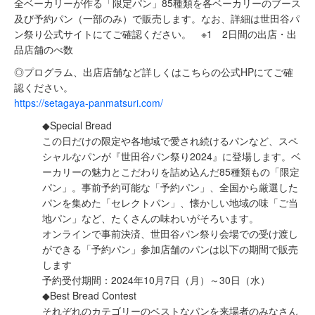
全ベーカリーが作る「限定パン」85種類を各ベーカリーのブース
及び予約パン（一部のみ）で販売します。なお、詳細は世田谷パ
ン祭り公式サイトにてご確認ください。 ※1 2日間の出店・出
品店舗のべ数
◎プログラム、出店店舗など詳しくはこちらの公式HPにてご確
認ください。
https://setagaya-panmatsuri.com/
◆Special Bread
この日だけの限定や各地域で愛され続けるパンなど、スペ
シャルなパンが『世田谷パン祭り2024』に登場します。ベ
ーカリーの魅力とこだわりを詰め込んだ85種類もの「限定
パン」。事前予約可能な「予約パン」、全国から厳選した
パンを集めた「セレクトパン」、懐かしい地域の味「ご当
地パン」など、たくさんの味わいがそろいます。
オンラインで事前決済、世田谷パン祭り会場での受け渡し
ができる「予約パン」参加店舗のパンは以下の期間で販売
します
予約受付期間：2024年10月7日（月）～30日（水）
◆Best Bread Contest
それぞれのカテゴリーのベストなパンを来場者のみなさん