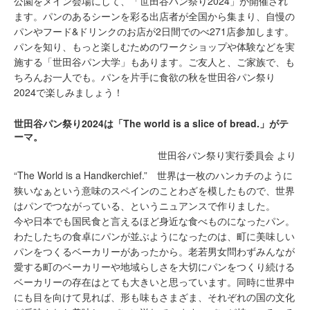
公園をメイン会場にして、「世田谷パン祭り2024」が開催され
ます。パンのあるシーンを彩る出店者が全国から集まり、自慢の
パンやフード&ドリンクのお店が2日間でのべ271店参加します。
パンを知り、もっと楽しむためのワークショップや体験などを実
施する「世田谷パン大学」もあります。
ご友人と、ご家族で、も
ちろんお一人でも。パンを片手に食欲の秋を世田谷パン祭り
2024で楽しみましょう！
世田谷パン祭り2024は「The world is a slice of bread.」がテ
ーマ。
世田谷パン祭り実行委員会 より
“The World is a Handkerchief.” 世界は一枚のハンカチのように
狭いなぁという意味のスペインのことわざを模したもので、世界
はパンでつながっている、というニュアンスで作りました。
今や日本でも国民食と言えるほど身近な食べものになったパン。
わたしたちの食卓にパンが並ぶようになったのは、町に美味しい
パンをつくるベーカリーがあったから。老若男女問わずみんなが
愛する町のベーカリーや地域らしさを大切にパンをつくり続ける
ベーカリーの存在はとても大きいと思っています。同時に世界中
にも目を向けて見れば、形も味もさまざま、それぞれの国の文化