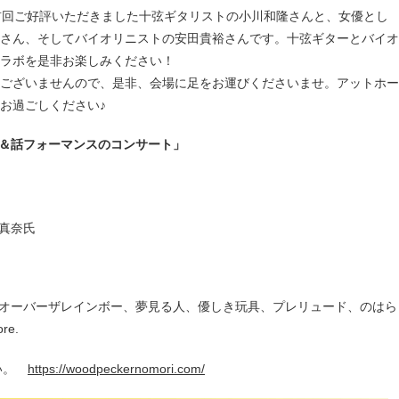
前回ご好評いただきました十弦ギタリストの小川和隆さんと、女優とし
さん、そしてバイオリニストの安田貴裕さんです。十弦ギターとバイオ
ラボを是非お楽しみください！
配信はございませんので、是非、会場に足をお運びくださいませ。アットホー
お過ごしください♪
＆話フォーマンスのコンサート」
真奈氏
オーバーザレインボー、夢見る人、優しき玩具、プレリュード、のはら
e.
さい。
https://woodpeckernomori.com/