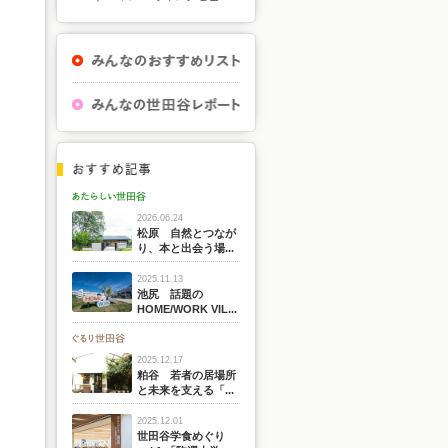
2026.06.24
松原 自然とつなが
り、本と出会う場...
2025.11.13
池尻 話題の
HOME/WORK VIL...
2025.12.17
粕谷 若者の居場所
と未来を支える「...
2025.12.01
世田谷学食めぐり