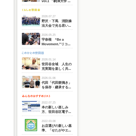
vol.1 「駒澤大学 ...
2026.07.27
野沢・下馬 消防操
法大会で光る若い...
2026.05.25
宇奈根 “Be a
Movement.”リコ...
2026.01.14
世田谷全域 人生の
充実期を楽しく共...
2026.01.06
代田「代田餅搗き」
を保存・継承する...
2022.07.25
本の新しい楽しみ
方、世田谷区電子...
2022.03.08
お店選びの新しい基
準、「せたがやエ...