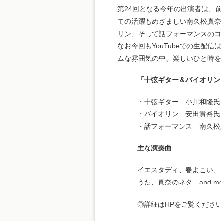
第24回となる今年の出演者は、
ての活躍もめざましい南久松真奈
リン、そして話フォーマンスのコ
なお今回もYouTubeでの生
ムな雰囲気の中、楽しいひと時を
「十弦ギター＆バイオリン
・十弦ギター 小川和隆氏
・バイオリン 安田貴裕氏
・話フォーマンス 南久松
主な演奏曲
イエスタディ、春よこい、
うた、真奈のネタ…and mor
◎詳細はHPをご覧くだ