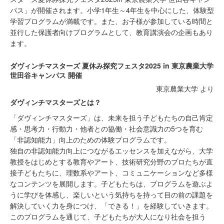
パス」が開催されます。小学1年生～4年生を中心にした、体験型
学習プログラムが満載です。また、お子様が参加している時間と
並行した保護者向けプログラムとして、教育講演会の企画もあり
ます。
ダヴィンチマスターズ 夏休み探究フェスタ2025 in 東京農業大学
世田谷キャンパス 開催
東京農業大学 より
ダヴィンチマスターズとは？
「ダヴィンチマスターズ」は、未来を担う子どもたちの自己肯定
感・思考力・行動力・他者との協働・社会意識力の5つを育む
「非認知能力」向上のための体験プログラムです。
独自の非認知能力向上につながるエッセンスを加えながら、大学
教授をはじめとする教育やアート、技術研究分野のプロたちが直
接子どもたちに、理数系やアート、コミュニケーションなど多様
なコンテンツを展開します。子どもたちは、プログラムを遊ぶよ
うに学びを体感し、楽しいという気持ちを持って目の前の課題を
解決していく力を身につけ、「できる！」を経験していきます。
このプログラムを通じて、子どもたちが大人になり社会を担う