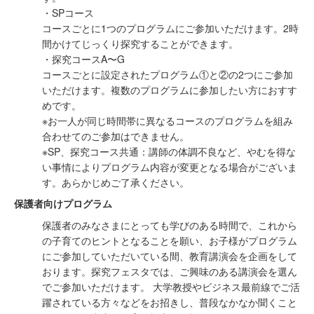
・SPコース
コースごとに1つのプログラムにご参加いただけます。2時
間かけてじっくり探究することができます。​
・探究コースA〜G
コースごとに設定されたプログラム①と②の2つにご参加
いただけます。複数のプログラムに参加したい方におすす
めです。
※お一人が同じ時間帯に異なるコースのプログラムを組み
合わせてのご参加はできません。
※SP、探究コース共通：講師の体調不良など、やむを得な
い事情によりプログラム内容が変更となる場合がございま
す。あらかじめご了承ください。
保護者向けプログラム
保護者のみなさまにとっても学びのある時間で、これから
の子育てのヒントとなることを願い、お子様がプログラム
にご参加していただいている間、教育講演会を企画をして
おります。探究フェスタでは、ご興味のある講演会を選ん
でご参加いただけます。 大学教授やビジネス最前線でご活
躍されている方々などをお招きし、普段なかなか聞くこと