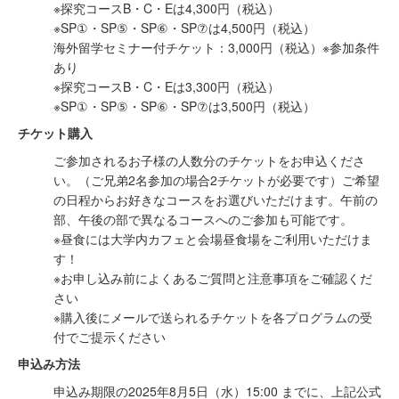
※探究コースB・C・Eは4,300円（税込）
※SP①・SP⑤・SP⑥・SP⑦は4,500円（税込）
海外留学セミナー付チケット：3,000円（税込）※参加条件
あり
※探究コースB・C・Eは3,300円（税込）
※SP①・SP⑤・SP⑥・SP⑦は3,500円（税込）
​チケット購入
ご参加されるお子様の人数分のチケットをお申込くださ
い。（ご兄弟2名参加の場合2チケットが必要です）ご希望
の日程からお好きなコースをお選びいただけます。​午前の
部、午後の部で異なるコースへのご参加も可能です。
※昼食には大学内カフェと会場昼食場をご利用いただけま
す！
※お申し込み前によくあるご質問と​注意事項をご確認くだ
さい
※購入後にメールで送られるチケットを各プログラムの受
付でご提示ください
​申込み方法
申込み期限の2025年8月5日（水）15:00 までに、上記公式