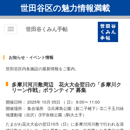
世田谷区の魅力情報満載
世田谷くみん手帖
Toggle
navigation
お知らせ・イベント情報
世田谷区内各施設の最新情報をご案内。
多摩川河川敷周辺 花火大会翌日の「多摩川ク
リーン作戦」ボランティア 募集
開催日時： 2025年 10月 05日 （ 日） 8:00〜 11:00
開催場所： 集合場所 ➀兵庫島公園（新二子橋下）➁二子玉川緑
地運動場（吉沢）➂宇奈根公園（駒大土手）
たまがわ花火大会の翌日10/5（日）に多摩川河川敷で行われる清