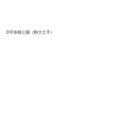
➂宇奈根公園（駒大土手）