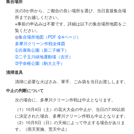
集合場所
次の3か所から、ご都合の良い場所を選び、当日直接集合場
所までお越しください。
※事前の申込みは不要です。詳細は以下の集合場所地図をご
覧ください。
◎
集合場所地図（PDF
全4ページ
）
多摩川クリーン作戦全体図
➀兵庫島公園（新二子橋下）
➁二子玉川緑地運動場（吉沢）
➂宇奈根公園（駒大土手）
清掃道具
清掃に必要な火ばさみ、軍手、ごみ袋を当日お渡しします。
中止の判断について
次の場合に、多摩川クリーン作戦は中止となります。
（1）10月4日（土）の花火大会の中止が、当日の7:00以前
に決定された場合、多摩川クリーン作戦も中止となります。
（2）10月5日（日）の天候によって中止する場合がありま
す。（雨天実施、荒天中止）