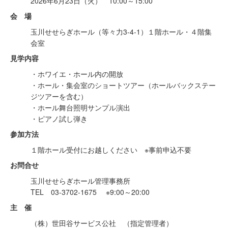
2026年6月23日（火） 10:00～15:00
会 場
玉川せせらぎホール（等々力3-4-1）１階ホール・４階集
会室
見学内容
・ホワイエ・ホール内の開放
・ホール・集会室のショートツアー（ホールバックステー
ジツアーを含む）
・ホール舞台照明サンプル演出
・ピアノ試し弾き
参加方法
１階ホール受付にお越しください ※事前申込不要
お問合せ
玉川せせらぎホール管理事務所
TEL 03-3702-1675 ※9:00～20:00
主 催
（株）世田谷サービス公社 （指定管理者）