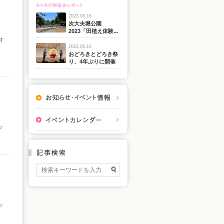
2023.06.16
次大夫堀公園
2023「田植え体験...
オ
2023.06.16
.
おどろきとどろき祭
り、4年ぶりに開催
ッ
ッ