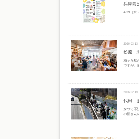
兵庫島
4/29（
2026.03.13
松原 
梅ヶ丘駅
ですが、
2026.02.19
代田 
かつて不
の皆さん