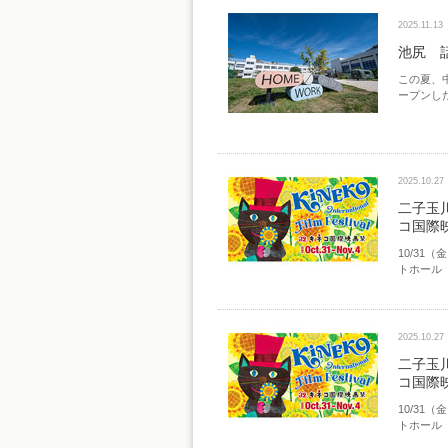
2025.11.13
池尻 話
この夏、中
ープンした
2025.10.27
二子玉
コ国際
10/31
トホール
2025.10.27
二子玉
コ国際
10/31
トホール