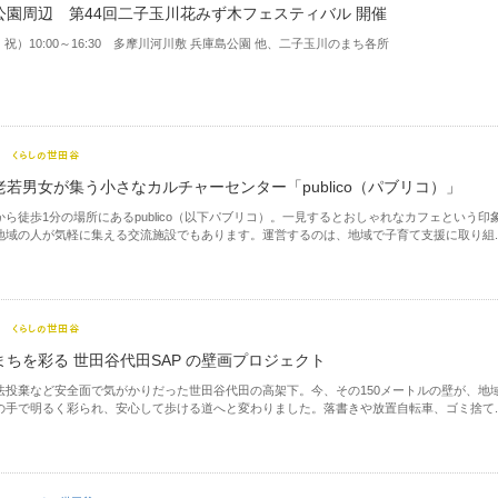
公園周辺 第44回二子玉川花みず木フェスティバル 開催
水・祝）10:00～16:30 多摩川河川敷 兵庫島公園 他、二子玉川のまち各所
老若男女が集う小さなカルチャーセンター「publico（パブリコ）」
から徒歩1分の場所にあるpublico（以下パブリコ）。一見するとおしゃれなカフェという印
地域の人が気軽に集える交流施設でもあります。運営するのは、地域で子育て支援に取り組..
まちを彩る 世田谷代田SAP の壁画プロジェクト
法投棄など安全面で気がかりだった世田谷代田の高架下。今、その150メートルの壁が、地
の手で明るく彩られ、安心して歩ける道へと変わりました。落書きや放置自転車、ゴミ捨て..