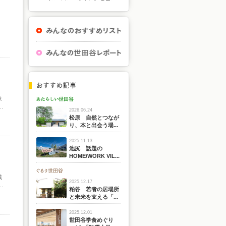
象
.
2026.06.24
松原 自然とつなが
り、本と出会う場...
2025.11.13
池尻 話題の
HOME/WORK VIL...
域
2025.12.17
.
粕谷 若者の居場所
と未来を支える「...
2025.12.01
世田谷学食めぐり