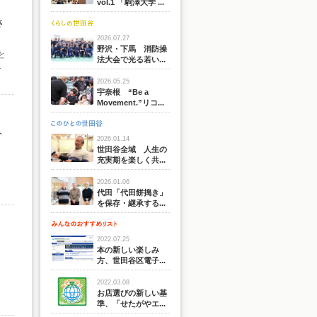
vol.1 「駒澤大学 ...
さ
2026.07.27
野沢・下馬 消防操
と
法大会で光る若い...
.
2026.05.25
宇奈根 “Be a
Movement.”リコ...
ト
2026.01.14
世田谷全域 人生の
充実期を楽しく共...
2026.01.06
代田「代田餅搗き」
を保存・継承する...
2022.07.25
本の新しい楽しみ
方、世田谷区電子...
2022.03.08
お店選びの新しい基
準、「せたがやエ...