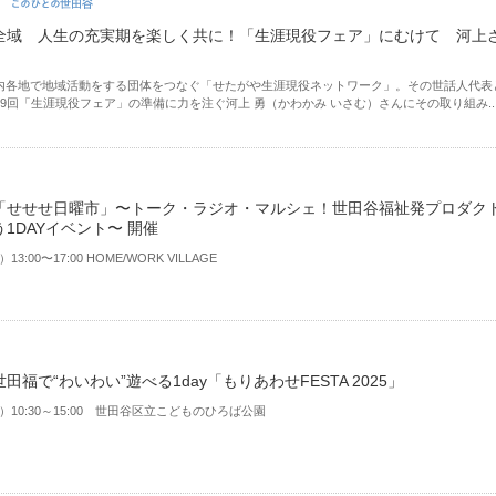
全域 人生の充実期を楽しく共に！「生涯現役フェア」にむけて 河上
内各地で地域活動をする団体をつなぐ「せたがや生涯現役ネットワーク」。その世話人代表
9回「生涯現役フェア」の準備に力を注ぐ河上 勇（かわかみ いさむ）さんにその取り組み..
「せせせ日曜市」〜トーク・ラジオ・マルシェ！世田谷福祉発プロダク
1DAYイベント〜 開催
）13:00〜17:00 HOME/WORK VILLAGE
田福で“わいわい”遊べる1day「もりあわせFESTA 2025」
（土）10:30～15:00 世田谷区立こどものひろば公園