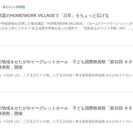
題のHOME/WORK VILLAGEで「日常」をちょっと広げる
学校跡地を活用した複合施設「HOME/WORK VILLAGE」（ホーム/ワークヴィレッジ）が
のをご存じですか？ 区立池尻中学校があった場所で、「世田谷ものづくり学校（IID）」..
川地域＆せたがやイーグレットホール 子ども国際映画祭「第32回 キネ
映画祭」開催
（金）〜11/4（火） ⼆⼦⽟川ライズ他、⼆⼦⽟川の街⼀帯＆世田谷区民会館 せたがやイーグレ
川地域＆せたがやイーグレットホール 子ども国際映画祭「第32回 キネ
映画祭」開催
（金）〜11/4（火） ⼆⼦⽟川ライズ他、⼆⼦⽟川の街⼀帯＆世田谷区民会館 せたがやイーグレ