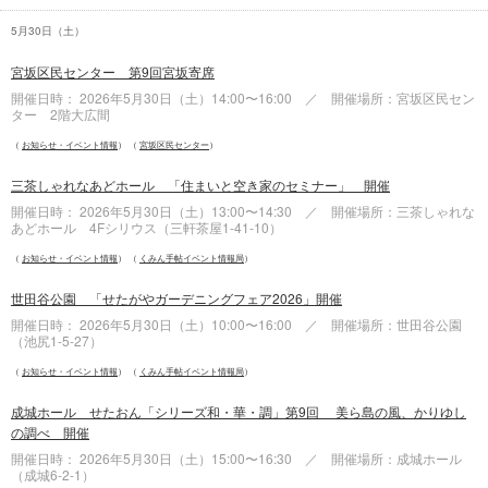
5月30日（
土
）
宮坂区民センター 第9回宮坂寄席
開催日時： 2026年5月30日（
土
）14:00〜16:00 ／ 開催場所：宮坂区民セン
ター 2階大広間
お知らせ・イベント情報
宮坂区民センター
三茶しゃれなあどホール 「住まいと空き家のセミナー」 開催
開催日時： 2026年5月30日（
土
）13:00〜14:30 ／ 開催場所：三茶しゃれな
あどホール 4Fシリウス（三軒茶屋1-41-10）
お知らせ・イベント情報
くみん手帖イベント情報局
世田谷公園 「せたがやガーデニングフェア2026」開催
開催日時： 2026年5月30日（
土
）10:00〜16:00 ／ 開催場所：世田谷公園
（池尻1-5-27）
お知らせ・イベント情報
くみん手帖イベント情報局
成城ホール せたおん「シリーズ和・華・調」第9回 美ら島の風、かりゆし
の調べ 開催
開催日時： 2026年5月30日（
土
）15:00〜16:30 ／ 開催場所：成城ホール
（成城6-2-1）