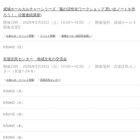
成城ホールカルチャーシリーズ「脳の活性化ワークショップ 思い出ノートを作
ろう！」(2週連続講座)
開催日時： 2026年5月23日（
土
）14:00〜16:00 ／ 開催場所：成城ホール４
階集会室E
お知らせ・イベント情報
イベント情報
成城ホール（砧区民会館）
5月24日（
日
）
宮坂区民センター 地域文化の交流会
開催日時： 2026年5月24日（
日
）10:00〜16:00 ／ 開催場所：宮坂区民セン
ター（宮坂1-24-6）
お知らせ・イベント情報
宮坂区民センター
5月25日（
月
）
5月26日（
火
）
5月27日（
水
）
5月28日（
木
）
5月29日（
金
）