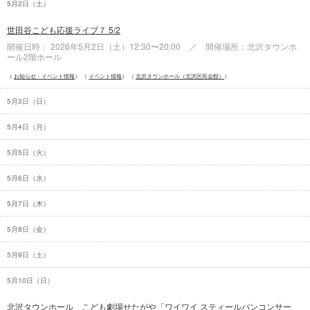
5月2日（
土
）
世田谷こども応援ライブ７ 5/2
開催日時： 2026年5月2日（
土
）12:30〜20:00 ／ 開催場所：北沢タウンホ
ール2階ホール
お知らせ・イベント情報
イベント情報
北沢タウンホール（北沢区民会館）
5月3日（
日
）
5月4日（
月
）
5月5日（
火
）
5月6日（
水
）
5月7日（
木
）
5月8日（
金
）
5月9日（
土
）
5月10日（
日
）
北沢タウンホール こども劇場せたがや「ワイワイ スティールパンコンサー