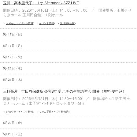
玉川 高木里代子トリオ Afternoon JAZZ LIVE
開催日時： 2026年5月16日（
土
）14：00〜16：00 ／ 開催場所：玉川せせ
らぎホール(玉川民会館）１階ホール
お知らせ・イベント情報
イベント情報
玉川区民会館
5月17日（
日
）
5月18日（
月
）
5月19日（
火
）
5月20日（
水
）
5月21日（
木
）
三軒茶屋 世田谷保健所 令和8年度 ハチの生態講習会 開催（無料 要申込）
開催日時： 2026年5月21日（
木
）14:30〜16:00 ／ 開催場所：生活工房 セ
ミナールーム（太子堂4-1-1キャロットタワー5F）
お知らせ・イベント情報
くみん手帖イベント情報局
5月22日（
金
）
5月23日（
土
）