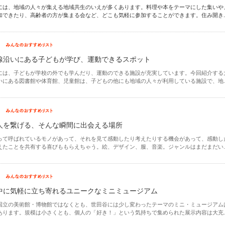
には、地域の人々が集える地域共生のいえが多くあります。料理や本をテーマにした集いや
加できたり、高齢者の方が集まる会など、どこも気軽に参加することができます。住み開き..
線沿いにある子どもが学び、運動できるスポット
には、子どもが学校の外でも学んだり、運動のできる施設が充実しています。今回紹介する
いにある図書館や体育館、児童館は、子どもの他にも地域の人々が利用している施設で、地..
が人を繋げる、そんな瞬間に出会える場所
」って呼ばれているモノがあって、それを見て感動したり考えたりする機会があって、感動し
えたことを共有する喜びももらえちゃう。絵、デザイン、服、音楽。ジャンルはまだまだい..
中に気軽に立ち寄れるユニークなミニミュージアム
国立の美術館・博物館ではなくとも、世田谷には少し変わったテーマのミニ・ミュージアム
あります。規模は小さくとも、個人の「好き！」という気持ちで集められた展示内容は大充..