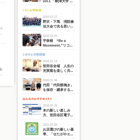
vol.1 「駒澤大学 ...
2026.07.27
野沢・下馬 消防操
法大会で光る若い...
べ
.
2026.05.25
宇奈根 “Be a
Movement.”リコ...
2026.01.14
世田谷全域 人生の
あ
充実期を楽しく共...
.
2026.01.06
代田「代田餅搗き」
を保存・継承する...
2022.07.25
本の新しい楽しみ
方、世田谷区電子...
2022.03.08
お店選びの新しい基
準、「せたがやエ...