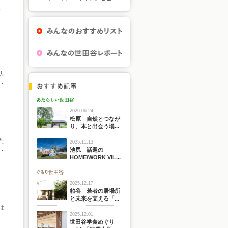
、
.
大
.
2026.06.24
松原 自然とつなが
り、本と出会う場...
た
2025.11.13
.
池尻 話題の
HOME/WORK VIL...
2025.12.17
粕谷 若者の居場所
と未来を支える「...
は
2025.12.01
.
世田谷学食めぐり