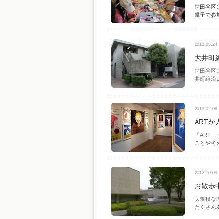
世田谷区
親子で参
2013.05.24
大井町
世田谷区
井町線沿
2013.02.08
ART
「ART
ことや考
2012.10.09
お散歩
大規模な
たくさん