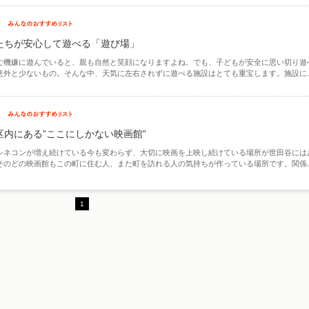
たちが安心して遊べる「遊び場」
ご機嫌に遊んでいると、親も自然と笑顔になりますよね。でも、子どもが安全に思い切り遊
意外と少ないもの。そんな中、天気に左右されずに遊べる施設はとても重宝します。施設に..
区内にある”ここにしかない映画館”
シネコンが増え続けている今も変わらず、大切に映画を上映し続けている場所が世田谷には
そのどの映画館もこの町に住む人、また町を訪れる人の気持ちが作っている場所です。関係..
1