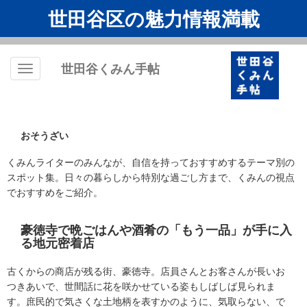
世田谷区の魅力情報満載
世田谷くみん手帖
Toggle
navigation
おそうざい
くみんライターのみんなが、自信を持っておすすめするテーマ別の
スポット集。日々の暮らしから特別な過ごし方まで、くみんの視点
でおすすめをご紹介。
豪徳寺で晩ごはんや酒肴の「もう一品」が手に入
る地元密着店
古くからの商店が残る街、豪徳寺。店員さんとお客さんが長いお
つきあいで、世間話に花を咲かせている姿もしばしば見られま
す。庶民的で気さくな土地柄を表すかのように、気取らない、で