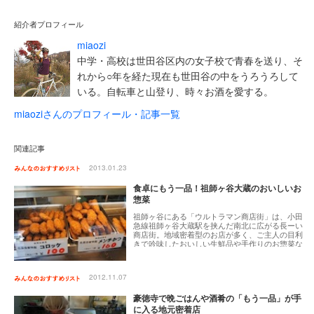
紹介者プロフィール
miaozi
中学・高校は世田谷区内の女子校で青春を送り、そ
れから○年を経た現在も世田谷の中をうろうろして
いる。自転車と山登り、時々お酒を愛する。
miaoziさんのプロフィール・記事一覧
関連記事
2013.01.23
食卓にもう一品！祖師ヶ谷大蔵のおいしいお
惣菜
祖師ヶ谷にある「ウルトラマン商店街」は、小田
急線祖師ヶ谷大蔵駅を挟んだ南北に広がる長ーい
商店街。地域密着型のお店が多く、ご主人の目利
きで吟味したおいしい生鮮品や手作りのお惣菜な
ど、日々のおかずに事欠かないお惣菜屋さんも数
多くあります。街を徹底的に紹介する某テレビ番
組で紹介された人気店から駅から離れた知る人ぞ
2012.11.07
知るの名店まで、選りすぐりをご紹介します。
豪徳寺で晩ごはんや酒肴の「もう一品」が手
に入る地元密着店