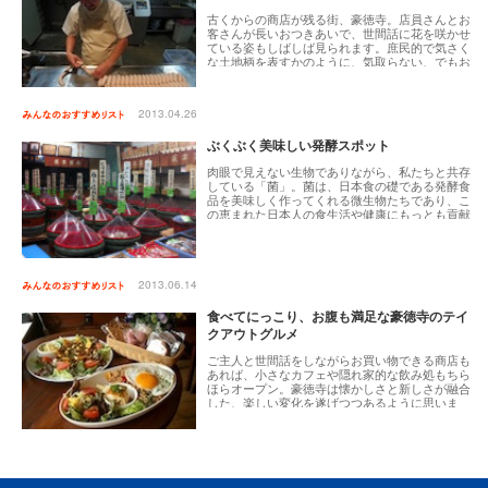
古くからの商店が残る街、豪徳寺。店員さんとお
客さんが長いおつきあいで、世間話に花を咲かせ
ている姿もしばしば見られます。庶民的で気さく
な土地柄を表すかのように、気取らない、でもお
店のご主人の愛情がたっぷりこもったおいしい一
品が手に入るお店を紹介します。デパ地下では絶
対味わえない、ちょっとうれしいお惣菜いかがで
2013.04.26
すか？
ぶくぶく美味しい発酵スポット
肉眼で見えない生物でありながら、私たちと共存
している「菌」。菌は、日本食の礎である発酵食
品を美味しく作ってくれる微生物たちであり、こ
の恵まれた日本人の食生活や健康にもっとも貢献
してくれている生き物といっても過言ではありま
せん。こだわった発酵食品を通じて世田谷区の食
卓を美味しく、安全にしてくれる選りすぐりのお
店を紹介します。その目に見えないちいさな世田
谷区民とともに、和気あいあいと暮らしましょ
2013.06.14
う！
食べてにっこり、お腹も満足な豪徳寺のテイ
クアウトグルメ
ご主人と世間話をしながらお買い物できる商店も
あれば、小さなカフェや隠れ家的な飲み処もちら
ほらオープン。豪徳寺は懐かしさと新しさが融合
した、楽しい変化を遂げつつあるように思いま
す。そんな豪徳寺の今を象徴し、そして絶品メニ
ューがテイクアウトできるスポットをご紹介しま
す。