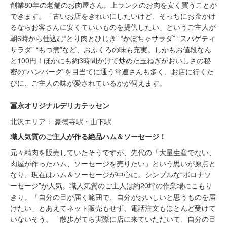
創業80年の老舗のお肉屋さん。上ランクのお肉を安く買うことが
できます。「古いお店をきれいにしたいけど、そっちにお金かけ
るならお客さんに安くていいものを提供したい」というご主人が
朝6時から仕込む“とり肉とひじき” “かぼちゃサラダ” “スパゲティ
サラダ” “もつ煮”など、おふくろの味も充実。しかもお値段なん
と100円！ほかにも約3時間かけて炒めた玉ねぎがおいしさの秘
密の“ハンバーグ”を目当てに通う常連さんも多く、お店に行くた
びに、ご主人の味が愛されているかが伺えます。
冨永オリジナルデリカテッセン
北沢エリア： 豪徳寺駅・山下駅
職人気質のご主人が作る絶品ハム＆ソーセージ！
元々精肉を販売していたそうですが、先代の「大量生産でない、
肉屋が作ったハム、ソーセージを売りたい」という思いが原点と
なり、現在はハム＆ソーセージが中心に。シンプルな“ボロナソ
ーセージ”が人気。職人気質のご主人は約20坪の作業場にこもり
きり。「自分の目が届く範囲で、自分がおいしいと思うものを届
けたい」とあえてネット販売もせず、電話注文もほとんど受けて
いないそう。「散歩がてら実際に店に来ていただいて、自分の目