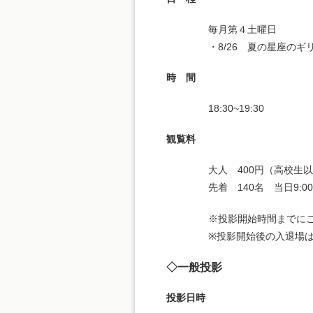
毎月第４土曜日
・8/26 夏の星座のギ
時 間
18:30~19:30
観覧料
大人 400円（高校生
先着 140名 当日9:0
※投影開始時間までに
※投影開始後の入退場
◇一般投影
投影日時