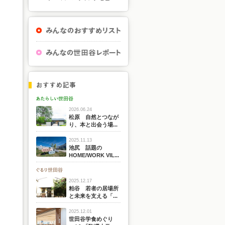
2026.06.24
松原 自然とつなが
り、本と出会う場...
2025.11.13
池尻 話題の
HOME/WORK VIL...
2025.12.17
粕谷 若者の居場所
と未来を支える「...
2025.12.01
世田谷学食めぐり