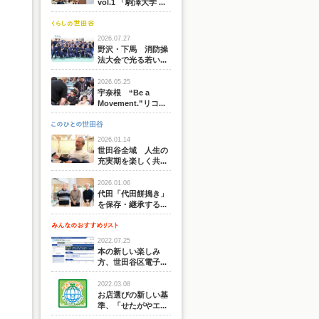
vol.1 「駒澤大学 ...
2026.07.27
野沢・下馬 消防操
法大会で光る若い...
2026.05.25
宇奈根 “Be a
Movement.”リコ...
2026.01.14
世田谷全域 人生の
充実期を楽しく共...
2026.01.06
代田「代田餅搗き」
を保存・継承する...
2022.07.25
本の新しい楽しみ
方、世田谷区電子...
2022.03.08
お店選びの新しい基
準、「せたがやエ...