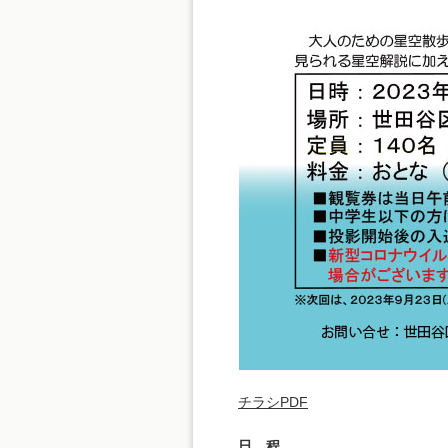
チラシPDF
日 程