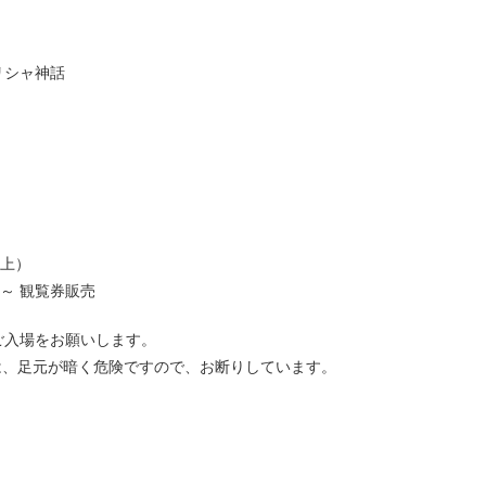
リシャ神話
以上）
0～ 観覧券販売
ご入場をお願いします。
は、足元が暗く危険ですので、お断りしています。