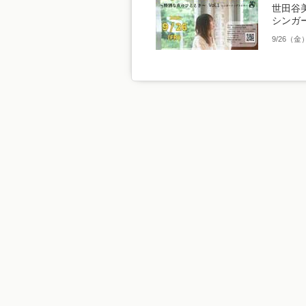
世田谷美術
シンガ
9/26（