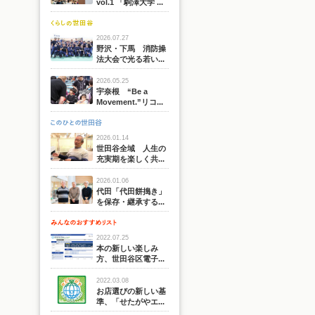
vol.1 「駒澤大学 ...
2026.07.27
野沢・下馬 消防操
法大会で光る若い...
2026.05.25
宇奈根 “Be a
Movement.”リコ...
2026.01.14
世田谷全域 人生の
充実期を楽しく共...
2026.01.06
代田「代田餅搗き」
を保存・継承する...
2022.07.25
本の新しい楽しみ
方、世田谷区電子...
2022.03.08
お店選びの新しい基
準、「せたがやエ...