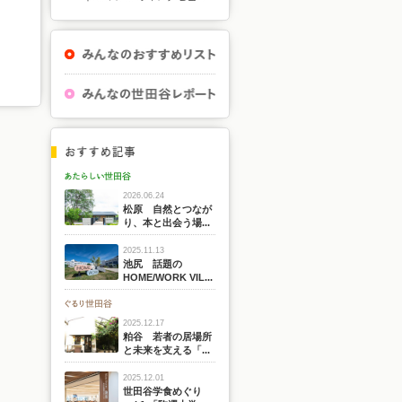
2026.06.24
松原 自然とつなが
り、本と出会う場...
2025.11.13
池尻 話題の
HOME/WORK VIL...
2025.12.17
粕谷 若者の居場所
と未来を支える「...
2025.12.01
世田谷学食めぐり