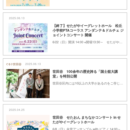
2025.06.13
【終了】せたがやイーグレットホール 松丘
小学校PTAコーラス アンダンテ＆ドルチェ ジ
ョイントコンサート 開催
6/22（日）開演 14:00 ※開場13:30～ せたがやイーグレットホール
2025.06.13
世田谷 100余年の歴史誇る「国士舘大講
堂」を特別公開
世田谷区内には10以上の大学があるのをご存じですか？ 各大学では折に触れてそれぞれの大学の見所を区民や一般の方が楽しめる企画をしています。国士舘大学世田谷キャンパスでは、年に4回、国登録有形文化財「国士舘大講堂」を国士舘大学の学生が案内する見学ツアーが開催されています。1919年に完成した当時の姿を現在まで残す、国士舘大学のシンボル的な建物を学生が案内してくれる見学ツアーに参加してみました。
2025.04.25
世田谷 せたおん まちなかコンサート in せ
たがやイーグレットホール
6/8（日）金管アンサンブル with ピアノ 14:00～15:00 ホール、他