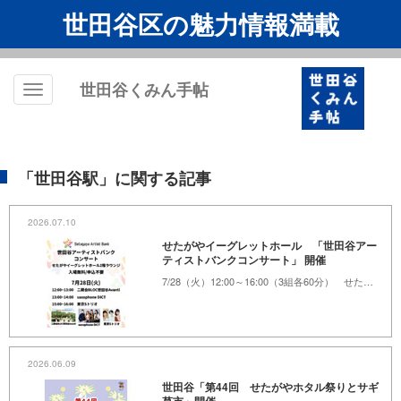
世田谷区の魅力情報満載
世田谷くみん手帖
Toggle
navigation
「世田谷駅」に関する記事
2026.07.10
せたがやイーグレットホール 「世田谷アー
ティストバンクコンサート」 開催
7/28（火）12:00～16:00（3組各60分） せたがやイーグレットホール 2階ラウンジ
2026.06.09
世田谷「第44回 せたがやホタル祭りとサギ