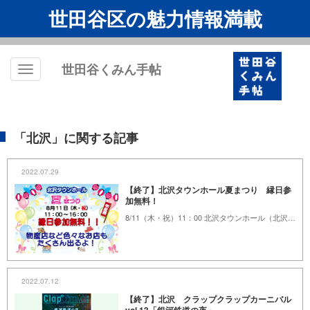
世田谷区の魅力情報満載
世田谷くみん手帖
Toggle
navigation
「北沢」に関する記事
2022.07.29
【終了】北沢タウンホール夏まつり 縁日参
加無料！
8/11（木・祝）11：00 北沢タウンホール（北沢2-8-18）無料
2022.07.12
【終了】北沢 クラップクラップカーニバル