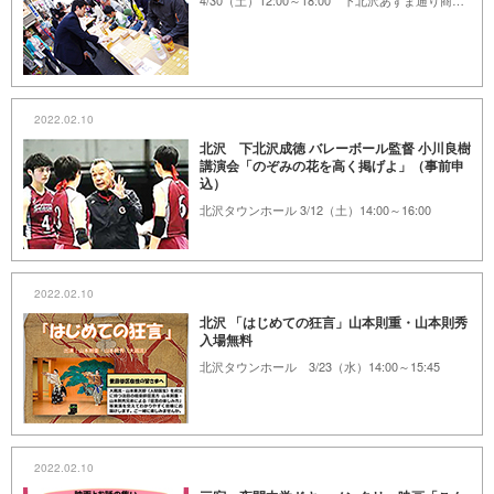
4/30（土）12:00～18:00 下北沢あずま通り商店街周辺
2022.02.10
北沢 下北沢成徳 バレーボール監督 小川良樹
講演会「のぞみの花を高く掲げよ」（事前申
込）
北沢タウンホール 3/12（土）14:00～16:00
2022.02.10
北沢 「はじめての狂言」山本則重・山本則秀
入場無料
北沢タウンホール 3/23（水）14:00～15:45
2022.02.10