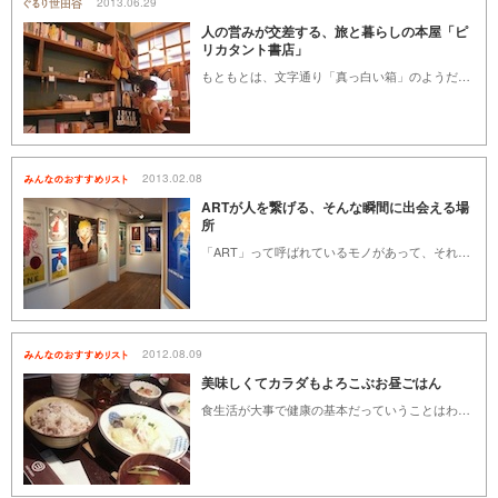
2013.06.29
人の営みが交差する、旅と暮らしの本屋「ピ
リカタント書店」
もともとは、文字通り「真っ白い箱」のようだったという下北駅近の元ギャラリーカフェの一室。いまやその面影はなく、ぬくもりを感じる空間と本や雑貨が、お客さんを迎えてくれる「ピリカタント書店」に姿を変えています。店主の西野優さんは、旅と暮らしをテーマにした書店を、「さまざまな色が混ざり合うパレットのような場所にしたい」といいます。開店からまだ半年ちょっと。日々彩りを変化させる本屋について、西野さんに伺いました。
2013.02.08
ARTが人を繋げる、そんな瞬間に出会える場
所
「ART」って呼ばれているモノがあって、それを見て感動したり考えたりする機会があって、感動したことや考えたことを共有する喜びももらえちゃう。絵、デザイン、服、音楽。ジャンルはまだまだいっぱいあるけれど「ART」って何？ いやいや、そんなことを考えるよりも、感じられる場所を探すことをオススメします。世田谷ならではの親しみやすさは「ART」の場でも発揮されてるんです。
2012.08.09
美味しくてカラダもよろこぶお昼ごはん
食生活が大事で健康の基本だっていうことはわかっているけど、忙しい毎日の中、栄養バランスを考え、選び抜いた食材で丁寧に調理をするのはなかなか難しいもの。だけど体をいたわる、おいしくて体に優しいご飯を食べさせてくれるお店を知っておけば、疲れがたまってきたり、なんとなく調子が悪くなった時に立ち寄って、ほっとからだと心を癒すことができます。