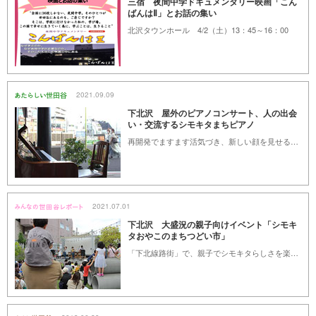
三宿 夜間中学ドキュメンタリー映画「こん
ばんはⅡ」とお話の集い
北沢タウンホール 4/2（土）13：45～16：00
2021.09.09
下北沢 屋外のピアノコンサート、人の出会
い・交流するシモキタまちピアノ
再開発でますます活気づき、新しい顔を見せる下北沢。その駅前近く、ビルのオープンスペースにある誰でも弾けるピアノは、行き交う人々に憩いのひとときを奏でてくれます。
2021.07.01
下北沢 大盛況の親子向けイベント「シモキ
タおやこのまちつどい市」
「下北線路街」で、親子でシモキタらしさを楽しめる、まちつどい市が開催されました。