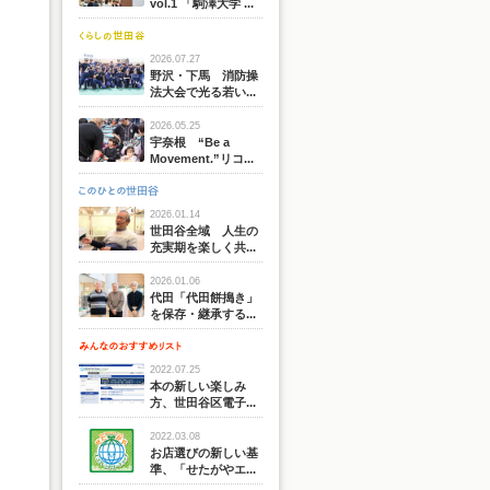
vol.1 「駒澤大学 ...
2026.07.27
野沢・下馬 消防操
法大会で光る若い...
2026.05.25
宇奈根 “Be a
Movement.”リコ...
2026.01.14
世田谷全域 人生の
充実期を楽しく共...
2026.01.06
代田「代田餅搗き」
を保存・継承する...
2022.07.25
本の新しい楽しみ
方、世田谷区電子...
2022.03.08
お店選びの新しい基
準、「せたがやエ...