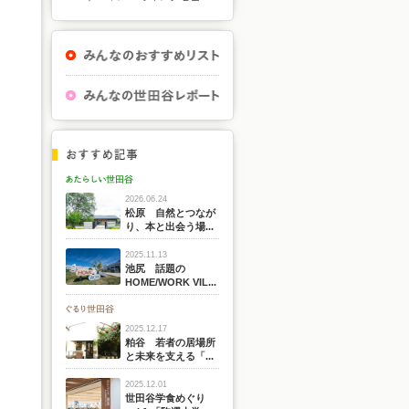
2026.06.24
松原 自然とつなが
り、本と出会う場...
2025.11.13
池尻 話題の
HOME/WORK VIL...
2025.12.17
粕谷 若者の居場所
と未来を支える「...
2025.12.01
世田谷学食めぐり