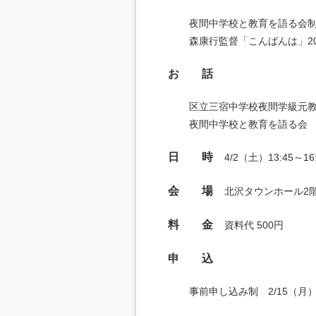
夜間中学校と教育を語る会
森康行監督「こんばんは」2
お 話
区立三宿中学校夜間学級元
夜間中学校と教育を語る会
日 時
4/2（土）13:45～16
会 場
北沢タウンホール2階
料 金
資料代 500円
申 込
事前申し込み制 2/15（月