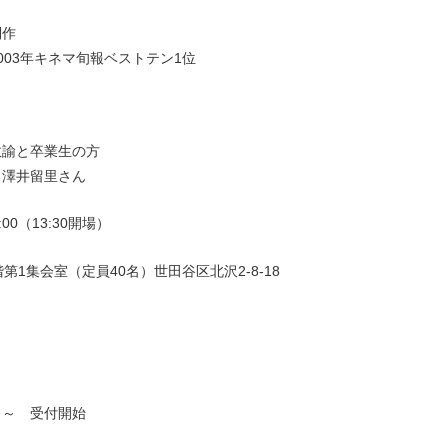
制作
003年キネマ旬報ベストテン1位
教諭と卒業生の方
 澤井留里さん
:00（13:30開場）
第1集会室（定員40名）世田谷区北沢2-8-18
）～ 受付開始