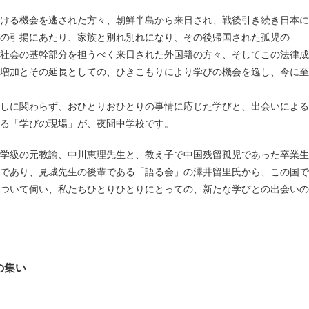
ける機会を逃された方々、朝鮮半島から来日され、戦後引き続き日本に
の引揚にあたり、家族と別れ別れになり、その後帰国された孤児の
社会の基幹部分を担うべく来日された外国籍の方々、そしてこの法律成
増加とその延長としての、ひきこもりにより学びの機会を逸し、今に至
しに関わらず、おひとりおひとりの事情に応じた学びと、出会いによる
る「学びの現場」が、夜間中学校です。
学級の元教諭、中川恵理先生と、教え子で中国残留孤児であった卒業生
であり、見城先生の後輩である「語る会」の澤井留里氏から、この国で
ついて伺い、私たちひとりひとりにとっての、新たな学びとの出会いの
の集い