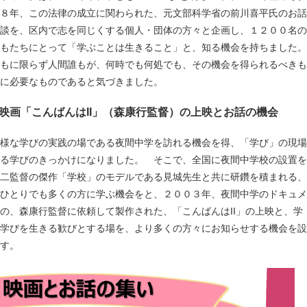
８年、この法律の成立に関わられた、元文部科学省の前川喜平氏のお話
談を、区内で志を同じくする個人・団体の方々と企画し、１２００名の
もたちにとって「学ぶことは生きること」と、知る機会を持ちました。
もに限らず人間誰もが、何時でも何処でも、その機会を得られるべきも
に必要なものであると気づきました。
映画「こんばんはII」（森康行監督）の上映とお話の機会
様な学びの実践の場である夜間中学を訪れる機会を得、「学び」の現場
る学びのきっかけになりました。 そこで、全国に夜間中学校の設置を
二監督の傑作「学校」のモデルである見城先生と共に研鑽を積まれる、
ひとりでも多くの方に学ぶ機会をと、２００３年、夜間中学のドキュメ
の、森康行監督に依頼して製作された、「こんばんはII」の上映と、学
学びを生きる歓びとする場を、より多くの方々にお知らせする機会を設
す。