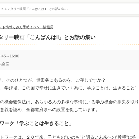
キュメンタリー映画「こんばんはⅡ」とお話の集い
ント情報
くみん手帖イベント情報局
タリー映画「こんばんはⅡ」とお話の集い
45～16:00
集会室
学。そのひとつが、世田谷にあるのを、ご存じですか？
、学び場。この国で幸せに生きていく為に、学ぶことは、生きること”
の機会確保法は、あらゆる人の多様な事情による学ぶ機会の損失を取り
意義を認め、全都道府県への設置を促しています。
ワーク「学ぶことは生きること」
トワークは、２０年来、子どもの”いのち”と明るい未来への”希望”に拘