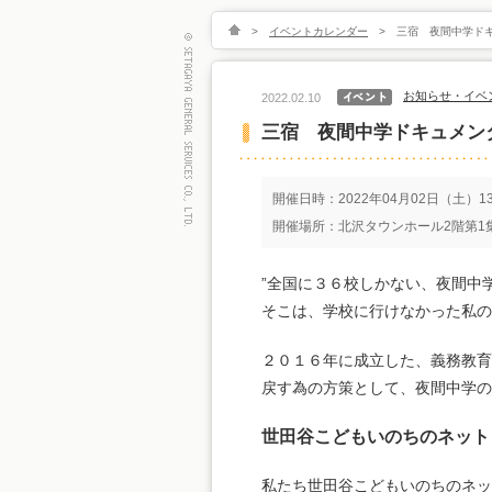
>
イベントカレンダー
>
三宿 夜間中学ド
お知らせ・イベ
2022.02.10
三宿 夜間中学ドキュメン
開催日時：2022年04月02日（土）13:
開催場所：北沢タウンホール2階第1
”全国に３６校しかない、夜間中
そこは、学校に行けなかった私の
２０１６年に成立した、義務教育
戻す為の方策として、夜間中学の
世田谷こどもいのちのネット
私たち世田谷こどもいのちのネッ