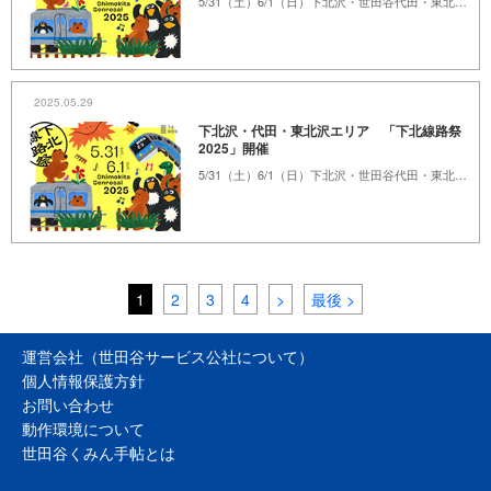
5/31（土）6/1（日）下北沢・世田谷代田・東北沢エリア「下北線路街」
2025.05.29
下北沢・代田・東北沢エリア 「下北線路祭
2025」開催
5/31（土）6/1（日）下北沢・世田谷代田・東北沢エリア「下北線路街」
1
2
3
4
>
最後 >
運営会社（世田谷サービス公社について）
個人情報保護方針
お問い合わせ
動作環境について
世田谷くみん手帖とは