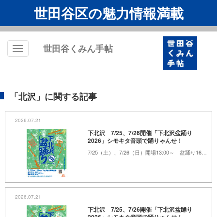
世田谷区の魅力情報満載
世田谷くみん手帖
Toggle
navigation
「北沢」に関する記事
2026.07.21
下北沢 7/25、7/26開催「下北沢盆踊り
2026」シモキタ音頭で踊りゃんせ！
7/25（土）、7/26（日）開場13:00～ 盆踊り16:00～20:00 下北沢東口駅前広場
2026.07.21
下北沢 7/25、7/26開催「下北沢盆踊り