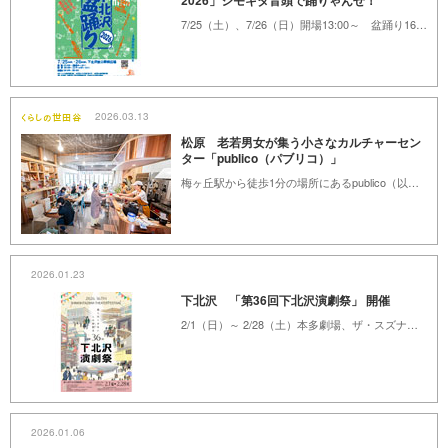
2026」シモキタ音頭で踊りゃんせ！
7/25（土）、7/26（日）開場13:00～ 盆踊り16:00～20:00 下北沢東口駅前広場
2026.03.13
松原 老若男女が集う小さなカルチャーセン
ター「publico（パブリコ）」
梅ヶ丘駅から徒歩1分の場所にあるpublico（以下パブリコ）。一見するとおしゃれなカフェという印象ですが、地域の人が気軽に集える交流施設でもあります。運営するのは、地域で子育て支援に取り組んできたNPO法人子育て支援グループamigo（以下アミーゴ）です。2023年10月のオープンから３年目、誰もが安心して過ごせる「もうひとつの居場所」として、梅ヶ丘の地に根付き始めたパブリコを訪ねました。
2026.01.23
下北沢 「第36回下北沢演劇祭」 開催
2/1（日）～ 2/28（土）本多劇場、ザ・スズナリ、他 8会場
2026.01.06