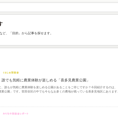
など、「目的」から記事を探せます。
 誰でも気軽に農業体験が楽しめる「喜多見農業公園」
に、誰もが気軽に農業体験を楽しめる公園があることをご存じですか？今回紹介するのは、
農業公園」です。世田谷区の中でも今もなお多くの農地が残っている喜多見地区にあります..