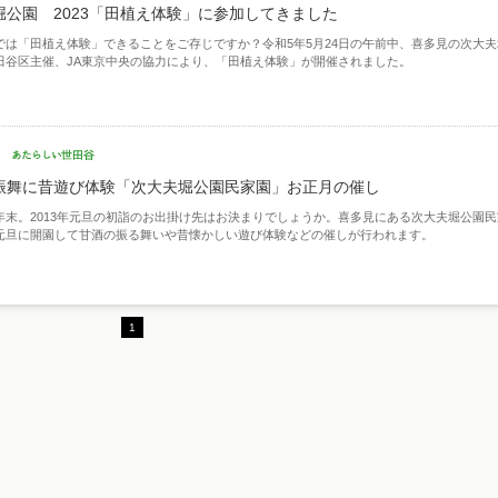
堀公園 2023「田植え体験」に参加してきました
では「田植え体験」できることをご存じですか？令和5年5月24日の午前中、喜多見の次大夫
田谷区主催、JA東京中央の協力により、「田植え体験」が開催されました。
振舞に昔遊び体験「次大夫堀公園民家園」お正月の催し
年末。2013年元旦の初詣のお出掛け先はお決まりでしょうか。喜多見にある次大夫堀公園民
元旦に開園して甘酒の振る舞いや昔懐かしい遊び体験などの催しが行われます。
1