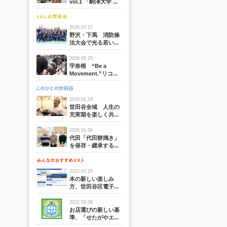
vol.1 「駒澤大学 ...
2026.07.27
野沢・下馬 消防操
法大会で光る若い...
2026.05.25
宇奈根 “Be a
Movement.”リコ...
2026.01.14
世田谷全域 人生の
充実期を楽しく共...
2026.01.06
代田「代田餅搗き」
を保存・継承する...
2022.07.25
本の新しい楽しみ
方、世田谷区電子...
2022.03.08
お店選びの新しい基
準、「せたがやエ...