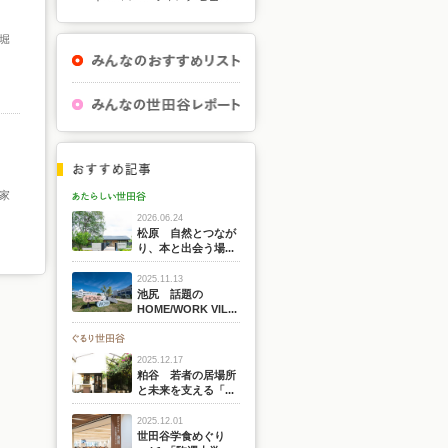
堀
家
2026.06.24
松原 自然とつなが
り、本と出会う場...
2025.11.13
池尻 話題の
HOME/WORK VIL...
2025.12.17
粕谷 若者の居場所
と未来を支える「...
2025.12.01
世田谷学食めぐり