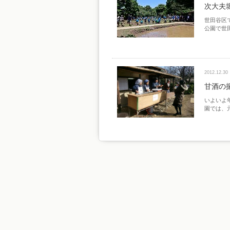
次大夫
世田谷区
公園で世
2012.12.30
甘酒の
いよいよ
園では、