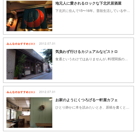
地元人に愛されるロックな下北沢居酒屋
下北沢に住んで15〜16年。普段生活している中でも頻繁に通ってしまうお店。 高くて旨いお店には興味ありません。そんな僕が気に入っているお店を紹介したいと思います。リーズナブルで美味しいお店です。
2012.07.01
気負わず行けるカジュアルなビストロ
食通というわけではありませんが､料理関係の雑誌編集をしていることもあって食べること、飲むことが大好きです。ワインのおいしさを教えてくるような、女性ひとりで入っても浮かないような、そんな素敵なお店が多い世田谷区。その中から若いオーナーさんが独立して始められたリーズナブルで、気負うことなく行けるおすすめのビストロをご紹介します。
2012.07.01
お家のようにくつろげる一軒屋カフェ
ひとり静かに本を読みたいとき、原稿を書くとき、久しぶりに友人と会うときなど、ゆったりと過ごせる居心地のいいカフェがあれば最高だけど、そう多くはありません。しかもできることなら、美味しいものが食べられたりしたらなお良し。そんなわがままを引き受けてくれる居心地のいいカフェをピックアップしてみました。