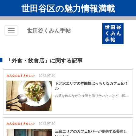
世田谷区の魅力情報満載
世田谷くみん手帖
Toggle
navigation
「外食・飲食店」に関する記事
2012.07.20
下北沢エリアの雰囲気ばっちりなカフェ&バ
ル
お酒を飲みながら友達と語り合いたいけど、騒がしいお店はちょっと…。そんなに値段が張らずに、でも雰囲気が良いお店がいい…。そんなときにおすすめのお店を選びました。食事・お酒の味も自信を持っておすすめします。
2012.07.20
三宿エリアのカフェ&バーが提供する美味し