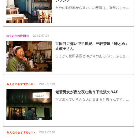
いランチ
自分の勤務地から近いこの界隈は、近年おしゃれな店が進出し、テレビや雑誌で取り上げられる事もしばしば。飲食店も洒落たcaféやbarも多く、住宅街でありながらうまい酒が呑めるスポットでもある。そんなうまい酒を提供する店で食べる事のできるランチのリストです。
2012.07.01
世田谷に嫁いで半世紀。三軒茶屋「味とめ」
辻教子さん
古くから世田谷区とゆかりのある方に、ふるきよき世田谷の街を尋ねる「おもいでの世田谷」。第1回目は、三軒茶屋のすずらん通り商店街に40年以上前からお店を構える割烹「味とめ」の辻 教子さん。知る人ぞ知る老舗の名物女将に昔の三軒茶屋エリアやお店についてお話を伺いました。
2012.07.01
老若男女が夜な夜な集う下北沢のBAR
下北沢っていろんな人が集まると思うんです。若い恋人や買い物するおばちゃんたち。役者やバンドマンや、なにやってるのかよくわからない怪しいおじさん。夜は夜で酔いどれにーちゃんがわんさか。おもしろい人もいれば、つまんない人もいる。そんな下北沢の中心からちょっとだけ離れた場所では、今宵もひっそりと素敵な人が集い、素敵な夜が更けていくのです。いろんな人が集まる下北沢のBARをご紹介します。
2012.07.01