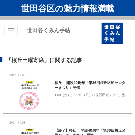
世田谷区の魅力情報満載
世田谷くみん手帖
Toggle
navigation
「桜丘土曜寄席」に関する記事
2024.11.08
桜丘 開設40周年「第36回桜丘区民センタ
ーまつり」開催
11/9（土）、11/10（日）桜丘区民センター、別館桜丘ホール
2024.11.08
【終了】桜丘 開設40周年「第36回桜丘区