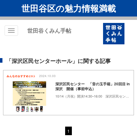
世田谷区の魅力情報満載
世田谷くみん手帖
Toggle
navigation
「深沢区民センターホール」に関する記事
2024.10.03
深沢区民センター 「音の玉手箱」20回目 in
深沢 開催（事前申込）
10/14（月祝）開演14:30~16:00 深沢区民センター ホール
1