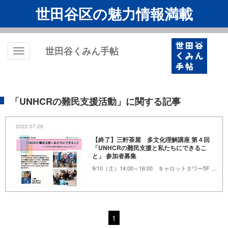
世田谷区の魅力情報満載
世田谷くみん手帖
Toggle
navigation
「UNHCRの難民支援活動」に関する記事
2022.07.28
【終了】三軒茶屋 多文化理解講座 第４回
「UNHCRの難民支援と私たちにできるこ
と」 参加者募集
9/10（土）14:00～16:00 キャロットタワー5F セミナールーム（太子堂4-1-1）
1