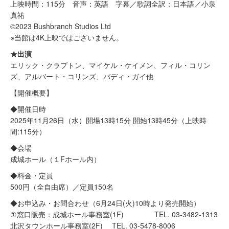
上映時間：115分 音声：英語 字幕／歌詞全訳：日本語／小泉
真祐
©2023 Bushbranch Studios Ltd
※当館は4K上映ではございません。
★出演
エリック・クラプトン、マイケル・ケイメン、フィル・コリン
ズ、アルバート・コリンズ、バディ・ガイ他
【開催概要】
◆開催日時
2025年11月26日（水）開場13時15分 開始13時45分（上映時
間:115分）
◆会場
成城ホール（１Fホール内）
◆料金・定員
500円（全自由席）／定員150名
◆お申込み・お問合わせ（6月24日(火)10時より発売開始）
①窓口販売：成城ホール事務室(1F) TEL. 03-3482-1313
北沢タウンホール事務室(2F) TEL. 03-5478-8006