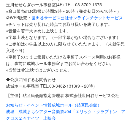
玉川せせらぎホール事務室(4F) TEL. 03-3702-1675
※窓口販売のお取扱い時間:9時～20時（発売初日のみ10時～）
②WEB販売：
世田谷サービス公社オンラインチケットサービス
※チケットは売り切れた時点でお取り扱いを終了します。
※音量を若干大きめに上映します。
※字幕上映となります。（一部字幕がない場合もございます）
※ご参加は小学生以上の方に限らせていただきます。（未就学児
入場不可）
※車椅子のままご鑑賞いただける車椅子スペース利用のお客様
は、事前に成城ホール事務室までお問い合わせください。
※当館は4K上映ではございません。
◆公演に関するお問合わせ
成城ホール事務室 TEL.03-3482-1313(9～20時）
【主催】砧区民会館指定管理者 株式会社世田谷サービス公社
お知らせ・イベント情報
成城ホール（砧区民会館）
成城 成城まちシアター音楽祭#04「エリック・クラプトン ア
クロス２４ナイツ」上映会