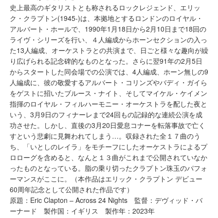
史上最高のギタリストとも称されるロックレジェンド、エリッ
ク・クラプトン(1945-)は、本拠地とするロンドンのロイヤル・
アルバート・ホールで、1990年1月18日から2月10日まで18回の
ライヴ・シリーズを行い、４人編成からホーンセクションの入っ
た13人編成、オーケストラとの共演まで、日ごと様々な趣向が繰
り広げられる記念碑的なものとなった。さらに翌91年の2月5日
からスタートした同会場での公演では、4人編成、ホーン無しの9
人編成に、彼の敬愛するアルバート・コリンズやバディ・ガイら
をゲストに招いたブルース・ナイト、そしてマイケル・ケイメン
指揮のロイヤル・フィルハーモニー・オーケストラを配した夜と
いう、3月9日のフィナーレまで24回もの記録的な連続公演を成
功させた。しかし、直後の3月20日愛息コナーを転落事故で亡く
すという悲劇に見舞われてしまう…。収録された全１７曲のう
ち、「いとしのレイラ」をモチーフにしたオーケストラによるプ
ロローグを含めると、なんと１３曲がこれまで公開されていなか
ったものとなっている。脂の乗り切ったクラプトン珠玉のパフォ
ーマンスがここに。（本作品はエリック・クラプトン デビュー
60周年記念として公開された作品です）
原題：Eric Clapton – Across 24 Nights 監督：デヴィッド・バ
ーナード 製作国：イギリス 製作年：2023年