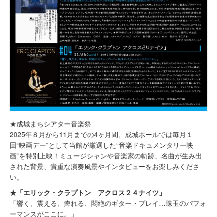
★成城まちシアター音楽祭
2025年８月から11月までの4ヶ月間、成城ホールでは毎月１
回“映画デー”として当館が厳選した“音楽ドキュメンタリー映
画”を特別上映！ミュージシャンや音楽家の軌跡、名曲が生み出
された背景、貴重な演奏風景やインタビューをお楽しみくださ
い。
★「エリック・クラプトン アクロス２４ナイツ」
「響く、震える、痺れる、悶絶のギター・プレイ…珠玉のパフォ
ーマンスがここに。」