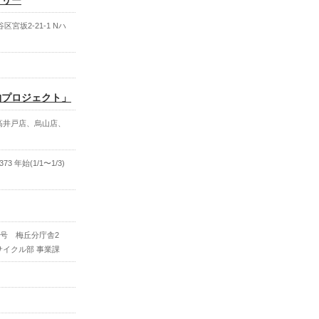
トリー
区宮坂2-21-1 Nハ
物プロジェクト」
高井戸店、烏山店、
73 年始(1/1〜1/3)
5号 梅丘分庁舎2
イクル部 事業課