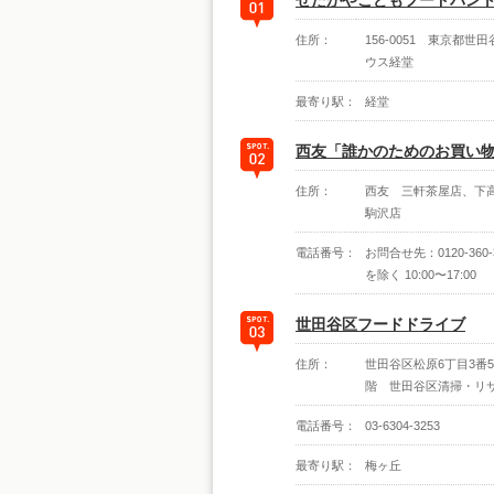
せたがやこどもフードパン
住所：
156-0051 東京都世田谷
ウス経堂
最寄り駅：
経堂
西友「誰かのためのお買い
住所：
西友 三軒茶屋店、下
駒沢店
電話番号：
お問合せ先：0120-360-3
を除く 10:00〜17:00
世田谷区フードドライブ
住所：
世田谷区松原6丁目3番
階 世田谷区清掃・リサ
電話番号：
03-6304-3253
最寄り駅：
梅ヶ丘