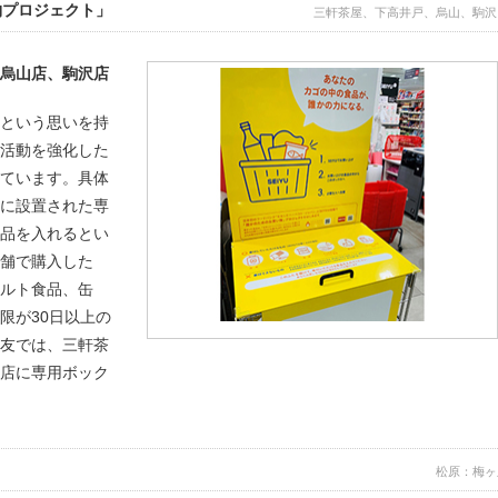
物プロジェクト」
三軒茶屋、下高井戸、烏山、駒沢
、烏山店、駒沢店
」という思いを持
献活動を強化した
っています。具体
近に設置された専
食品を入れるとい
舗で購入した
ルト食品、缶
限が30日以上の
西友では、三軒茶
沢店に専用ボック
松原：梅ヶ