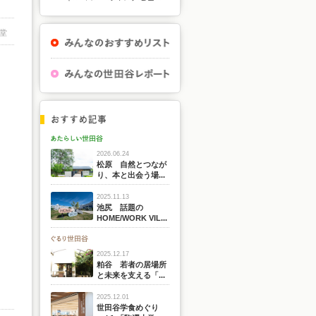
堂
2026.06.24
松原 自然とつなが
り、本と出会う場...
2025.11.13
池尻 話題の
HOME/WORK VIL...
2025.12.17
粕谷 若者の居場所
と未来を支える「...
2025.12.01
世田谷学食めぐり