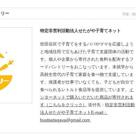
トリー
宮坂：経
特定非営利活動法人せたがや子育てネット
世田谷区で子育てをするパパやママを応援しよう
と地域住民で立ちあげた子育て支援団体の活動で
す。個人や企業から寄付された食料を配布するフ
ードパントリーをおこなっています。未就学から
高校生世代の子育て家庭を食べ物で支援していま
す。保護者が仕事でいなくても、子どもが自分で
食べられるレトルト食品等を提供しています。
イ
ンターネットで購入いただいた商品が寄付されま
す（こちらをクリック）
送付先：
特定非営利活動
法人せたがや子育てネット
E-mail：
foodsetagaya@gmail.com