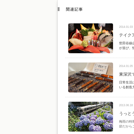
2014.01.03
テイク
世田谷線
が並び、
2014.01.05
東深沢
日常生活
いる創造
2013.06.18
うっと
梅雨の時
節だから