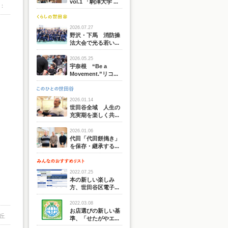
vol.1 「駒澤大学 ...
：
2026.07.27
野沢・下馬 消防操
法大会で光る若い...
2026.05.25
宇奈根 “Be a
Movement.”リコ...
2026.01.14
世田谷全域 人生の
充実期を楽しく共...
2026.01.06
代田「代田餅搗き」
を保存・継承する...
2022.07.25
本の新しい楽しみ
方、世田谷区電子...
2022.03.08
お店選びの新しい基
丘
準、「せたがやエ...