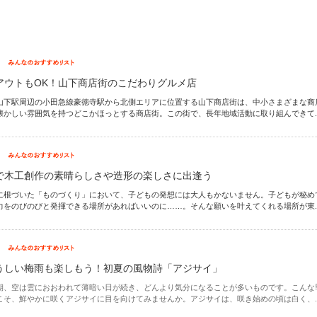
アウトもOK！山下商店街のこだわりグルメ店
山下駅周辺の小田急線豪徳寺駅から北側エリアに位置する山下商店街は、中小さまざまな商
懐かしい雰囲気を持つどこかほっとする商店街。この街で、長年地域活動に取り組んできて..
で木工創作の素晴らしさや造形の楽しさに出逢う
に根づいた「ものづくり」において、子どもの発想には大人もかないません。子どもが秘め
力をのびのびと発揮できる場所があればいいのに……。そんな願いを叶えてくれる場所が東..
うしい梅雨も楽しもう！初夏の風物詩「アジサイ」
期、空は雲におおわれて薄暗い日が続き、どんより気分になることが多いものです。こんな
こそ、鮮やかに咲くアジサイに目を向けてみませんか。アジサイは、咲き始めの頃は白く、..