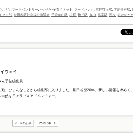
やこどもフードパントリー
,
せたがや子育てネット
,
フードバンク
,
三軒茶屋駅
,
下高井戸駅
,
イクル部
,
世田谷区社会福祉協議会
,
千歳烏山駅
,
松原
,
梅丘駅
,
烏山
,
経堂駅
,
西友
,
誰かのた
ハイウェイ
みん手帖編集員
在勤。ひょんなことから編集部に入りました。世田谷歴20年、新しい情報を求めて
や自然を日々ラブ＆アドベンチャー。
< 前の記事
次の記事 >