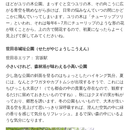
ほどがユリの木公園。まっすぐと立つユリの木、その向こうに広
がる青空を眺めながら歩けば、日常の悩みなんていつの間にかど
こかに飛んでいってしまいます。ユリの木は「チューリップツリ
ー」といわれ、それは毎年6～7月にチューリップのような形の花
が咲くことから。上の方で開花するので、初夏になったらよーく
見上げて探してみてくださいね。
世田谷城址公園（せたがやじょうしこうえん）
世田谷エリア： 宮坂駅
小さいけれど、森林浴が味わえる小高い公園
少し急な公園の斜面を登るのはちょっとしたハイキング気分。夏
には、なんとクワガタやカブトムシが出現するそうで、これには
ちびっこも大喜び！（でも都会の中の貴重な存在なので、観察す
るだけに留めておきたいものですね）。秋にはクヌギの実が転が
っており、郷愁を誘います。冬の公園もいいもので、大木が生い
茂る空を見上げて思いっきり深呼吸すれば、澄んだ空気の中に緑
の香りを感じて気分もリフレッシュ。まるで深い森の中にいるよ
うな気分になります。