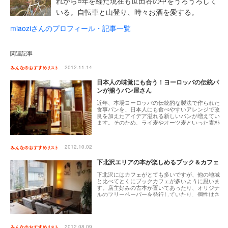
れから○年を経た現在も世田谷の中をうろうろして
いる。自転車と山登り、時々お酒を愛する。
miaoziさんのプロフィール・記事一覧
関連記事
2012.11.14
日本人の味覚にも合う！ヨーロッパの伝統パ
ンが揃うパン屋さん
近年、本場ヨーロッパの伝統的な製法で作られた
食事パンを、日本人にも食べやすいアレンジで改
良を加えたアイデア溢れる新しいパンが増えてい
ます。そのため、ライ麦やオーツ麦といった素朴
な穀物の旨味が味わえる本格的な食事パンもバリ
エーションが増え、珍しいヨーロッパの地方のパ
ンなどもお目見えするようになりました。パンを
2012.10.02
通じて、その国々の食文化への関心や造詣がいっ
そう深くなりますね。
下北沢エリアの本が楽しめるブック＆カフェ
下北沢にはカフェがとても多いですが、他の地域
と比べてとくにブックカフェが多いように思いま
す。店主好みの古本が置いてあったり、オリジナ
ルのフリーペーパーを発行していたり、個性はさ
まざまです。コーヒーを飲みながら、軽い気持ち
で手にした本に心をゆさぶられ、時間を忘れて読
みふけってしまうこともあります。そんなブック
カフェの中から、「ツボにはまる」3軒を紹介しま
す。
2012.08.09