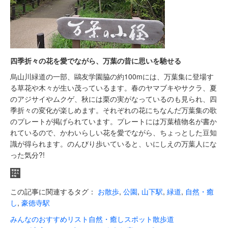
四季折々の花を愛でながら、万葉の昔に思いを馳せる
烏山川緑道の一部、鷗友学園脇の約100mには、万葉集に登場す
る草花や木々が生い茂っているます。春のヤマブキやサクラ、夏
のアジサイやムクゲ、秋には栗の実がなっているのも見られ、四
季折々の変化が楽しめます。それぞれの花にちなんだ万葉集の歌
のプレートが掲げられています。プレートには万葉植物名が書か
れているので、かわいらしい花を愛でながら、ちょっとした豆知
識が得られます。のんびり歩いていると、いにしえの万葉人にな
った気分?!
この記事に関連するタグ：
お散歩
,
公園
,
山下駅
,
緑道
,
自然・癒
し
,
豪徳寺駅
みんなのおすすめリスト
自然・癒し
スポット
散歩道