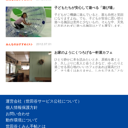
子どもたちが安心して遊べる「遊び場」
子どもがご機嫌に遊んでいると、親も自然と笑顔
になりますよね。でも、子どもが安全に思い切り
遊べる施設は意外と少ないもの。そんな中、天気
に左右されずに遊べる施設はとても重宝します。
施設によっては、子どもが思い切り体を動かせる
ように工夫されているので、飽きることなく遊ば
せることができます。アクセスの良い場所が多
く、近くに飲食店が多いので、一日中遊ばせるこ
とができるのも魅力です。
2012.07.01
お家のようにくつろげる一軒屋カフェ
ひとり静かに本を読みたいとき、原稿を書くと
き、久しぶりに友人と会うときなど、ゆったりと
過ごせる居心地のいいカフェがあれば最高だけ
ど、そう多くはありません。しかもできることな
ら、美味しいものが食べられたりしたらなお良
し。そんなわがままを引き受けてくれる居心地の
いいカフェをピックアップしてみました。
運営会社（世田谷サービス公社について）
個人情報保護方針
お問い合わせ
動作環境について
世田谷くみん手帖とは