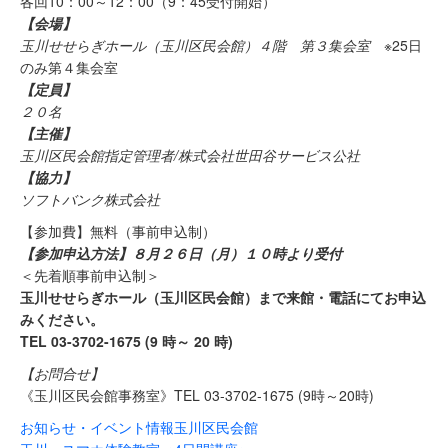
各回10：00～12：00（9：45受付開始）
【会場】
玉川せせらぎホール（玉川区民会館）４階 第３集会室
※25日
のみ第４集会室
【定員】
２０名
【主催】
玉川区民会館指定管理者/株式会社世田谷サービス公社
【協力】
ソフトバンク株式会社
【参加費】無料（事前申込制）
【参加申込方法】８
月２６日（月）１０時より受付
＜先着順事前申込制＞
玉川せせらぎホール（玉川区民会館）まで来館・電話にてお申込
みください。
TEL 03-3702-1675 (9 時～ 20 時)
【お問合せ】
《玉川区民会館事務室》TEL 03-3702-1675 (9時～20時)
お知らせ・イベント情報
玉川区民会館