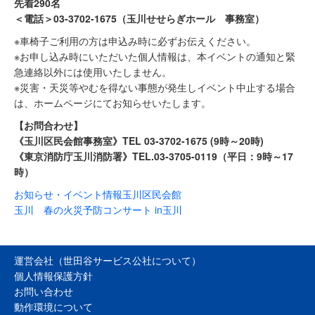
先着290名
＜電話＞03-3702-1675（玉川せせらぎホール 事務室）
※車椅子ご利用の方は申込み時に必ずお伝えください。
※お申し込み時にいただいた個人情報は、本イベントの通知と緊
急連絡以外には使用いたしません。
※災害・天災等やむを得ない事態が発生しイベント中止する場合
は、ホームページにてお知らせいたします。
【お問合わせ】
《玉川区民会館事務室》TEL 03-3702-1675 (9時～20時)
《東京消防庁玉川消防署》TEL.03-3705-0119（平日：9時～17
時）
お知らせ・イベント情報
玉川区民会館
玉川 春の火災予防コンサート in玉川
運営会社（世田谷サービス公社について）
個人情報保護方針
お問い合わせ
動作環境について