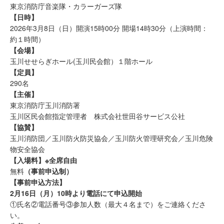
東京消防庁音楽隊・カラーガーズ隊
【日時】
2026年3月8日（日）開演15時00分 開場14時30分（上演時間：
約１時間）
【会場】
玉川せせらぎホール(玉川民会館）１階ホール
【定員】
290名
【主催】
東京消防庁玉川消防署
玉川区民会館指定管理者 株式会社世田谷サービス公社
【協賛】
玉川消防団／玉川防火防災協会／玉川防火管理研究会／玉川危険
物安全協会
【入場料】※全席自由
無料
（事前申込制）
【事前申込方法】
2月16日（月）10時より電話にて申込開始
①氏名②電話番号③参加人数（最大４名まで）をご連絡くださ
い。