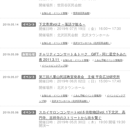
開催場所： 世田谷区民会館
お知らせ・イベント情報
世田谷区民会館
下北寄席vol.2 ～落語ヲ観る～
2019.05.14
開催日時： 2019年 07月 19日 （ 金） 16:00〜 17:30
開催場所： 北沢区民会館 北沢タウンホール
お知らせ・イベント情報
北沢タウンホール（北沢区民会館）
チャリティコンサート＆トーク GIFT－同じ星空をみた
2019.05.09
夜 2011.3.11
お知らせ・イベント情報
くみん手帖イベント情報局
イベントピックアップ02
第三回八重山民謡教室発表会 主催 平良広治研究所
2019.05.07
開催日時： 2019年 06月 02日 （ 日） 15:00〜 17:40
開催場所： 北沢タウンホール
お知らせ・イベント情報
くみん手帖イベント情報局
イベントピックア
ップ02
北沢タウンホール（北沢区民会館）
スカイサロンコンサートvol.6 街歌物語vol. 1下北沢、高
2019.05.06
円寺、吉祥寺のストリートから街を繋ぐ
開催日時： 2019年 05月 30日 （ 木） 19:00 開場 19:30
開演〜