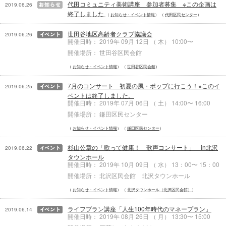
代田コミュニティ美術講座 参加者募集 ※この企画は
2019.06.26
終了しました
お知らせ・イベント情報
代田区民センター
世田谷地区高齢者クラブ協議会
2019.06.26
開催日時： 2019年 09月 12日 （ 木） 10:00〜
開催場所： 世田谷区民会館
お知らせ・イベント情報
世田谷区民会館
7月のコンサート 初夏の風・ポップに行こう！※このイ
2019.06.25
ベントは終了しました。
開催日時： 2019年 07月 06日 （ 土） 14:00〜 16:00
開催場所： 鎌田区民センター
お知らせ・イベント情報
鎌田区民センター
杉山公章の「歌って健康！ 歌声コンサート」 in北沢
2019.06.22
タウンホール
開催日時： 2019年 10月 09日 （ 水） 13：00〜 15：00
開催場所： 北沢区民会館 北沢タウンホール
お知らせ・イベント情報
北沢タウンホール（北沢区民会館）
ライフプラン講座「人生100年時代のマネープラン」
2019.06.14
開催日時： 2019年 08月 26日 （ 月） 13:30〜 15:00