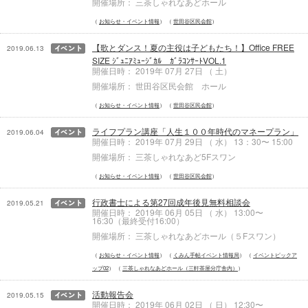
開催場所： 三茶しゃれなあどホール
お知らせ・イベント情報
世田谷区民会館
【歌とダンス！夏の主役は子どもたち！】Office FREE
2019.06.13
SIZE ｼﾞｭﾆｱﾐｭｰｼﾞｶﾙ ｶﾞﾗｺﾝｻｰﾄVOL.1
開催日時： 2019年 07月 27日 （ 土）
開催場所： 世田谷区民会館 ホール
お知らせ・イベント情報
世田谷区民会館
ライフプラン講座「人生１００年時代のマネープラン」
2019.06.04
開催日時： 2019年 07月 29日 （ 水） 13：30〜 15:00
開催場所： 三茶しゃれなあど5Fスワン
お知らせ・イベント情報
世田谷区民会館
行政書士による第27回成年後見無料相談会
2019.05.21
開催日時： 2019年 06月 05日 （ 水） 13:00〜
16:30（最終受付16:00）
開催場所： 三茶しゃれなあどホール（５Fスワン）
お知らせ・イベント情報
くみん手帖イベント情報局
イベントピックア
ップ02
三茶しゃれなあどホール（三軒茶屋分庁舎内）
活動報告会
2019.05.15
開催日時： 2019年 06月 02日 （ 日） 12:30〜