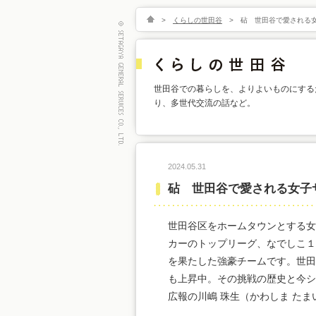
>
くらしの世田谷
>
砧 世田谷で愛される
世田谷での暮らしを、よりよいものにする
り、多世代交流の話など。
2024.05.31
砧 世田谷で愛される女子
世田谷区をホームタウンとする女
カーのトップリーグ、なでしこ１
を果たした強豪チームです。世田
も上昇中。その挑戦の歴史と今シ
広報の川嶋 珠生（かわしま た