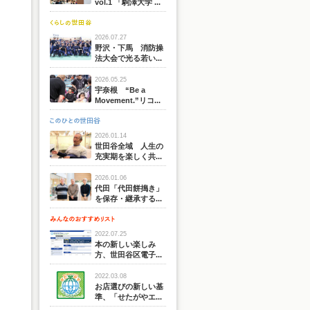
vol.1 「駒澤大学 ...
2026.07.27
野沢・下馬 消防操
法大会で光る若い...
2026.05.25
宇奈根 “Be a
Movement.”リコ...
2026.01.14
世田谷全域 人生の
充実期を楽しく共...
2026.01.06
代田「代田餅搗き」
を保存・継承する...
2022.07.25
本の新しい楽しみ
方、世田谷区電子...
2022.03.08
お店選びの新しい基
準、「せたがやエ...