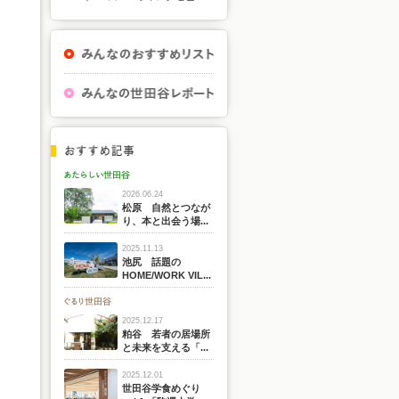
2026.06.24
松原 自然とつなが
り、本と出会う場...
2025.11.13
池尻 話題の
HOME/WORK VIL...
2025.12.17
粕谷 若者の居場所
と未来を支える「...
2025.12.01
世田谷学食めぐり