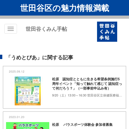
世田谷区の魅力情報満載
世田谷くみん手帖
Toggle
navigation
「うめとぴあ」に関する記事
2025.09.12
松原 認知症とともに生きる希望条例施行5
周年イベント「知って触れて感じて 認知症っ
て何だろう？」（一部事前申込み有）
9/20（土）13:00～16:30 世田谷区立保健医療福祉総合プラザ 1階
2023.01.20
松原 パラスポーツ体験会 参加者募集