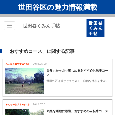
世田谷区の魅力情報満載
世田谷くみん手帖
Toggle
navigation
「おすすめコース」に関する記事
2013.05.09
自然もたっぷり楽しめるおすすめお散歩コー
ス
世田谷区は緑がとても多く、自然な地形を生かした公園などがたくさんあります。時間を忘れてのんびり歩くのはもちろん、少しの時間でも楽しめるのがお散歩の良いところ。お散歩が大好きな子どもと、いろんな場所をお散歩してきました。自然の中にいると、おおらかな気持ちになれますし、心も安らぎます。家族でのお散歩はもちろん、友人とのお散歩にもオススメできるアクセスの良いスポットを紹介します。
2012.07.01
気軽な運動に最適。おすすめの自転車コース