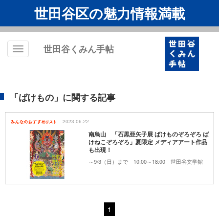
世田谷区の魅力情報満載
世田谷くみん手帖
Toggle
navigation
「ばけもの」に関する記事
2023.06.22
南烏山 「石黒亜矢子展 ばけものぞろぞろ ば
けねこぞろぞろ」夏限定 メディアアート作品
も出現！
～9/3（日）まで 10:00～18:00 世田谷文学館
1