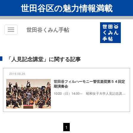
世田谷区の魅力情報満載
世田谷くみん手帖
Toggle
navigation
「人見記念講堂」に関する記事
2019.08.26
世田谷フィルハーモニー管弦楽団第５４回定
期演奏会
10/20（日）14:00～ 昭和女子大学人見記念講堂 1,500円
1