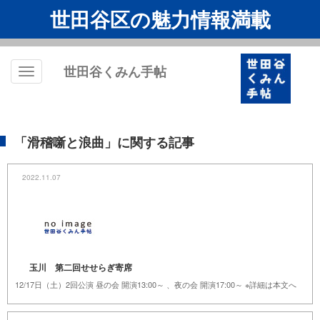
世田谷区の魅力情報満載
世田谷くみん手帖
Toggle
navigation
「滑稽噺と浪曲」に関する記事
2022.11.07
玉川 第二回せせらぎ寄席
12/17日（土）2回公演 昼の会 開演13:00～ 、夜の会 開演17:00～ ※詳細は本文へ