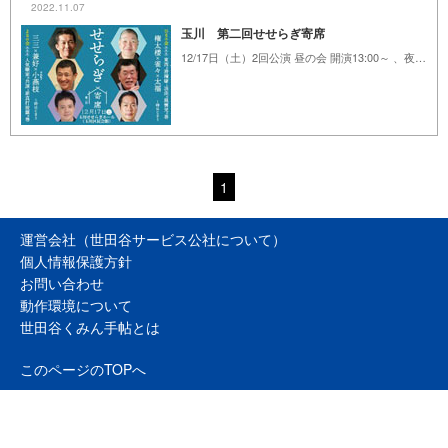
2022.11.07
玉川 第二回せせらぎ寄席
12/17日（土）2回公演 昼の会 開演13:00～ 、夜の会 開演17:00～ ※詳細は本文へ
1
運営会社（世田谷サービス公社について）
個人情報保護方針
お問い合わせ
動作環境について
世田谷くみん手帖とは
このページのTOPへ