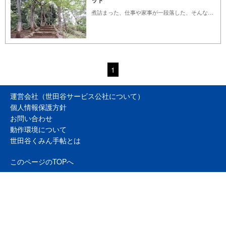
ット
煮詰まった、仕事や家事が一段落した、そんな時は気分を変えるためにちょっとだけ、「ほっ」とできる場所に“逃避”したくなりませんか？ わざわざ遠くに行かずとも、ご近所で都会の喧騒から解放されたらうれしいですよね。花を愛で、緑に癒され、足元を見れば木の実がたくさん転がっている…。ここ、本当に東京？と思える、エアポケットのような場所をご紹介します。
1
運営会社（世田谷サービス公社について）
個人情報保護方針
お問い合わせ
動作環境について
世田谷くみん手帖とは
このページのTOPへ