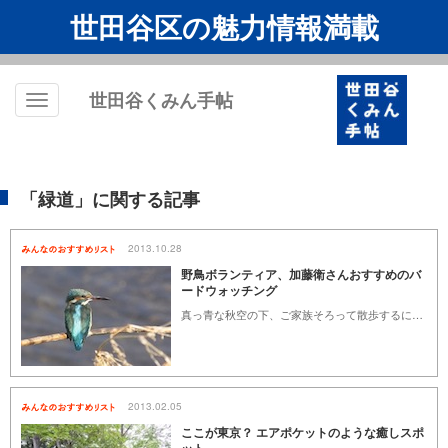
世田谷区の魅力情報満載
世田谷くみん手帖
Toggle
navigation
「緑道」に関する記事
2013.10.28
野鳥ボランティア、加藤衛さんおすすめのバ
ードウォッチング
真っ青な秋空の下、ご家族そろって散歩するにはもってこいの季節になりました。バードウォッチングというと、それなりの道具や身支度をお考えでしょうが、ぶらりと近所を散歩、ちょっと川原まで…というように、普段着のままの観察方法、観察場所をご紹介いたしましょう。（世田谷トラストまちづくり野鳥ボランティア／加藤 衛）
2013.02.05
ここが東京？ エアポケットのような癒しスポ