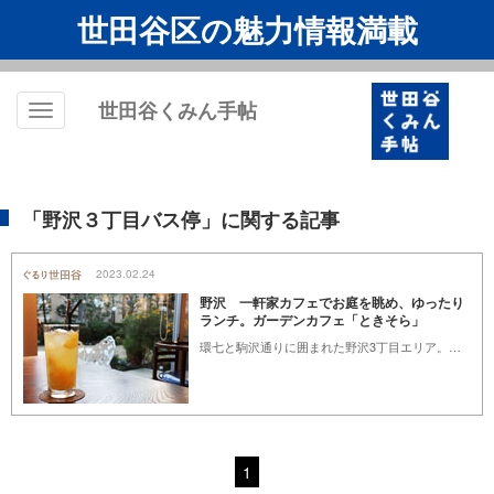
世田谷区の魅力情報満載
世田谷くみん手帖
Toggle
navigation
「野沢３丁目バス停」に関する記事
2023.02.24
野沢 一軒家カフェでお庭を眺め、ゆったり
ランチ。ガーデンカフェ「ときそら」
環七と駒沢通りに囲まれた野沢3丁目エリア。その街角に、ひと際目を引くオブジェがあるコーナーガーデーンと白い一軒家が、ガーデンカフェ「ときそら」（以下“ときそら”）です。2020年10月に社会福祉法人はる が、地域の支援者の協力を得て就労継続支援B型作業所としてOPENしました。
1