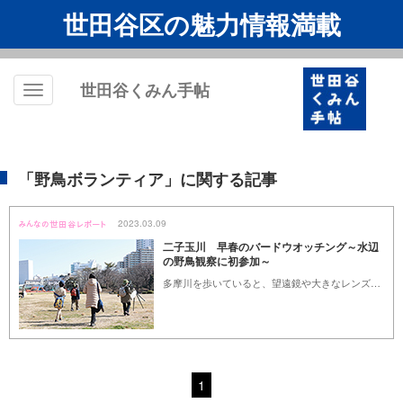
世田谷区の魅力情報満載
世田谷くみん手帖
Toggle
navigation
「野鳥ボランティア」に関する記事
2023.03.09
二子玉川 早春のバードウオッチング～水辺
の野鳥観察に初参加～
多摩川を歩いていると、望遠鏡や大きなレンズのカメラを持った方が「バードウォッチング」している姿を見かけませんか。しかし、ハードルが高そう、どうやって楽しめば良いかわからない等で、実際にやってみた事のある方は少ないのではないでしょうか。
1