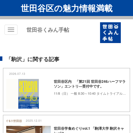
世田谷区の魅力情報満載
世田谷くみん手帖
Toggle
navigation
「駒沢」に関する記事
2026.07.13
世田谷区内 「第21回 世田谷246ハーフマラ
ソン」エントリ―受付中です。
11/8（日） 一般 8:30～10:40 タイムトライアル11:00～15:30 駒沢オリンピック公園総合運動場陸上競技場
2025.12.01
世田谷学食めぐりvol.1 「駒澤大学 駒沢キャ