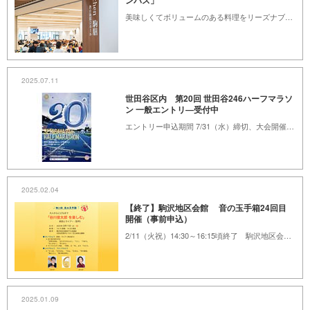
ンパス」
美味しくてボリュームのある料理をリーズナブルに楽しめるのが、学食（学生食堂）の魅力。大学生だけの特権というイメージがありますが、実は一部の大学では、一般にも開放されています。そこで「くみん手帖」では、世田谷区内にある一般の人も利用可能な学食を紹介する連載「世田谷学食めぐり」をスタート。第一回目は、「駒澤大学」の駒沢キャンパスです！
2025.07.11
世田谷区内 第20回 世田谷246ハーフマラソ
ン 一般エントリ―受付中
エントリー申込期間 7/31（水）締切、大会開催日11/9（日）
2025.02.04
【終了】駒沢地区会館 音の玉手箱24回目
開催（事前申込）
2/11（火祝）14:30～16:15頃終了 駒沢地区会館 地下大会議室
2025.01.09