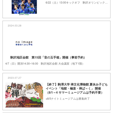
6/22（土）13:00キックオフ 駒沢オリンピック公園 総合運動場陸上競技場
2024.03.28
駒沢地区会館 第15回「音の玉手箱」開催（事前予約）
4/7（日）開演14:30~16:00 駒沢地区会館 大会議室（地下1階）
2023.07.27
【終了】駒澤大学 禅文化博物館 夏休み子ども
イベント「地獄・極楽・禅ぱ～く」 開催
（8/1～4 サマーミュージアムは予約不要）
※8/5ナイトミュージアムは募集終了