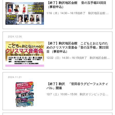
【終了】駒沢地区会館 音の玉手箱23回目
（事前申込）
1/16（木）14:30～16:15頃終了 駒沢地区会館 地下大会議室
2024.12.06
【終了】駒沢地区会館 こどもとおとなのた
めのクリスマス音楽会「音の玉手箱」第22回
目 （事前申込）
12/22（日）14:30～16:15頃終了 駒沢地区会館 地下大会議室
2024.11.21
【終了】駒沢 「世田谷ラグビーフェスティ
バル」開催
12/7（土）10:00～15:00 駒沢オリンピック公園総合運動場中央広場