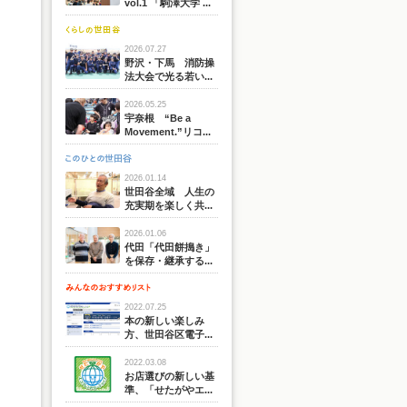
vol.1 「駒澤大学 ...
2026.07.27
野沢・下馬 消防操
法大会で光る若い...
2026.05.25
宇奈根 “Be a
Movement.”リコ...
2026.01.14
世田谷全域 人生の
充実期を楽しく共...
2026.01.06
代田「代田餅搗き」
を保存・継承する...
2022.07.25
本の新しい楽しみ
方、世田谷区電子...
2022.03.08
お店選びの新しい基
準、「せたがやエ...