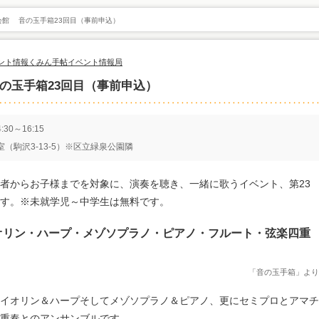
会館 音の玉手箱23回目（事前申込）
ント情報
くみん手帖イベント情報局
の玉手箱23回目（事前申込）
30～16:15
（駒沢3-13-5）※区立緑泉公園隣
高齢者からお子様までを対象に、演奏を聴き、一緒に歌うイベント、第23
す。※未就学児～中学生は無料です。
オリン・ハープ・メゾソプラノ・ピアノ・フルート・弦楽四重
「音の玉手箱」より
イオリン＆ハープそしてメゾソプラノ＆ピアノ、更にセミプロとアマチ
重奏とのアンサンブルです。