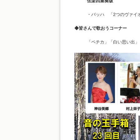
弦楽四重奏版
・バッハ 「2つのヴァイ
◆皆さんで歌おうコーナー
「ペチカ」「白い思い出」