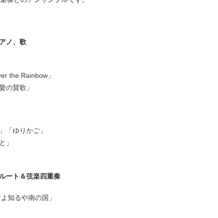
アノ、歌
the Rainbow」
愛の賛歌」
」「ゆりかご」
と」
ルート＆弦楽四重奏
君よ知るや南の国」