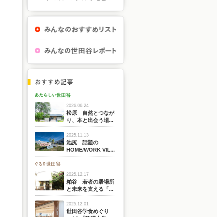
2026.06.24
松原 自然とつなが
り、本と出会う場...
2025.11.13
池尻 話題の
HOME/WORK VIL...
2025.12.17
粕谷 若者の居場所
と未来を支える「...
2025.12.01
世田谷学食めぐり