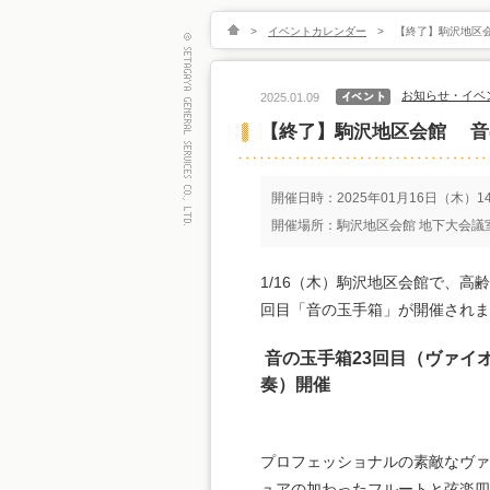
>
イベントカレンダー
>
【終了】駒沢地区
お知らせ・イベ
2025.01.09
【終了】駒沢地区会館 音
開催日時：2025年01月16日（木）14:
開催場所：駒沢地区会館 地下大会議室
1/16（木）駒沢地区会館で、
回目「音の玉手箱」が開催されま
音の玉手箱23回目（ヴァイ
奏）開催
プロフェッショナルの素敵なヴァ
ュアの加わったフルートと弦楽四