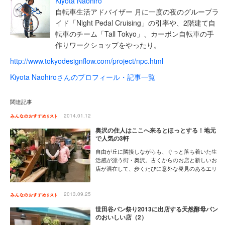
Kiyota Naohiro
自転車生活アドバイザー 月に一度の夜のグループラ
イド「Night Pedal Cruising」の引率や、2階建て自
転車のチーム「Tall Tokyo」、カーボン自転車の手
作りワークショップをやったり。
http://www.tokyodesignflow.com/project/npc.html
Kiyota Naohiroさんのプロフィール・記事一覧
関連記事
2014.01.12
奥沢の住人はここへ来るとほっとする！地元
で人気の3軒
自由が丘に隣接しながらも、ぐっと落ち着いた生
活感が漂う街・奥沢。古くからのお店と新しいお
店が混在して、歩くたびに意外な発見のあるエリ
アです。個人商店が多いためか、個性と実力を兼
ね備えたお店は多数！「こんにちは！」と気軽に
立ち寄れて、顔を見るとほっとする…そんなあた
2013.09.25
たかい店が揃うのが、奥沢の魅力かもしれませ
世田谷パン祭り2013に出店する天然酵母パン
ん。
のおいしい店（2）
[12月の特集]人情も新しさも！商店街で元気にな