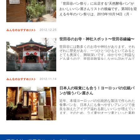
る買い物を
「世田谷パン祭り」に出店する“天然酵母パン”が
おいしいパン屋さんリストの後編です。第3回を迎
える今年のパン祭りは、2013年10月14日（月・
祝）の開催で、区内から出店するお店は全部で14
店あります。秋も深まる気持ちの良い季節、パン
祭りへ足を運ぶのはもちろん、普段のパン屋巡り
2012.12.25
のヒントにしてくださいね。
世田谷のお寺・神社スポット〜世田谷線編〜
[9月の特集] パンを楽しむ祭典「世田谷パン祭り
2013」
世田谷には数多くのお寺や神社があります。それ
ぞれに歴史があり、一つひとつひもといてみると
とても奥深く、興味深いです。ゆかりやご利益な
ども違うので、世田谷散策をしながら訪れてみて
はいかがでしょうか。世田谷線沿線の３箇所の神
社をご紹介します。
2012.11.14
日本人の味覚にも合う！ヨーロッパの伝統パ
ンが揃うパン屋さん
近年、本場ヨーロッパの伝統的な製法で作られた
食事パンを、日本人にも食べやすいアレンジで改
良を加えたアイデア溢れる新しいパンが増えてい
ます。そのため、ライ麦やオーツ麦といった素朴
な穀物の旨味が味わえる本格的な食事パンもバリ
エーションが増え、珍しいヨーロッパの地方のパ
ンなどもお目見えするようになりました。パンを
通じて、その国々の食文化への関心や造詣がいっ
そう深くなりますね。