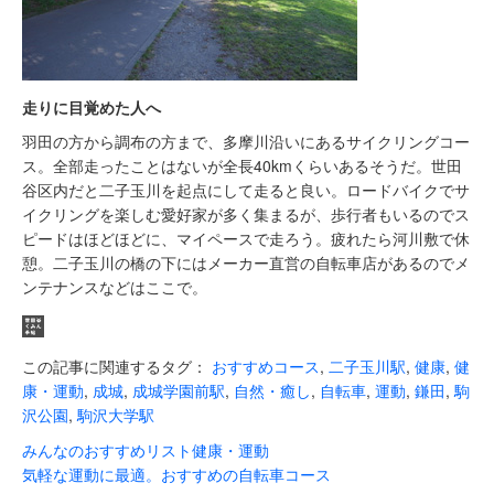
走りに目覚めた人へ
羽田の方から調布の方まで、多摩川沿いにあるサイクリングコー
ス。全部走ったことはないが全長40kmくらいあるそうだ。世田
谷区内だと二子玉川を起点にして走ると良い。ロードバイクでサ
イクリングを楽しむ愛好家が多く集まるが、歩行者もいるのでス
ピードはほどほどに、マイペースで走ろう。疲れたら河川敷で休
憩。二子玉川の橋の下にはメーカー直営の自転車店があるのでメ
ンテナンスなどはここで。
この記事に関連するタグ：
おすすめコース
,
二子玉川駅
,
健康
,
健
康・運動
,
成城
,
成城学園前駅
,
自然・癒し
,
自転車
,
運動
,
鎌田
,
駒
沢公園
,
駒沢大学駅
みんなのおすすめリスト
健康・運動
気軽な運動に最適。おすすめの自転車コース