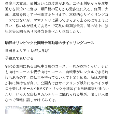
多摩川の支流、仙川沿いに遊歩道がある。二子玉川駅から多摩堤
通りを川沿いに進み、鎌田橋の辺りから遊歩道に入る。鎌田、大
蔵、成城を抜けて甲州街道あたりまで、本格的なサイクリングコ
ースではないが、ママチャリに乗ってぶらぶら走るのにちょうど
良い。桜の木が植えてあるので花見の時期は最高。道の途中には
祖師谷公園もありお弁当を食べたり休憩したり。
駒沢オリンピック公園総合運動場のサイクリングコース
世田谷エリア： 駒沢大学駅
子連れでもいける
駒沢公園内にある自転車専用のコース。一周が2kmくらい。子ど
も向けのコースや親子向けのコース、自転車がレンタルできる施
設もあるので、自転車を持ってない人でも楽しめる。新緑の時期
が特に気持ちが良い。公園内ではサイクリング以外にもバイクポ
ロを楽しむチームやBMXでトリックを練習する自転車乗り達もい
たり、いろんな自転車カルチャーに触れられる場所。優しい人達
なので気軽に話しかけてみては。