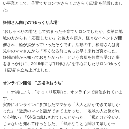
い事業として、子育てサロン”おきらくごきらく広場”を開設しまし
た。
妊婦さん向けの”ゆっくり広場”
”おしゃべりの場”として始まった子育てサロンでしたが、次第に地
「応援したい」と
域の方からも
協力を頂き、様々なイベントが開
催され、輪が拡がっていったそうです。活動の中、松浦さんは育
児中のママさんから「辛くなる前にもっと早く来れば良かった。
妊婦の時から知っておきたかった」という言葉を何度も受けた事
をきっかけに、2019年には”妊婦さん”を中心にしたサロン”ゆっく
り広場”を立ち上げました。
オンライン開催 ”広場＠おうち”
コロナ禍により、”ゆっくり広場”は、オンラインで開催されていま
す。。
実際にオンラインに参加したママから「大人と話ができて嬉しか
った」「近所のママと話ができてよかった」「地域の人と繋がれ
て心強い」「SNSに惑わされてしんどかった」「私だけが辛いん
じゃないと知れてほっとした」「些細なことも聞けて嬉しかっ