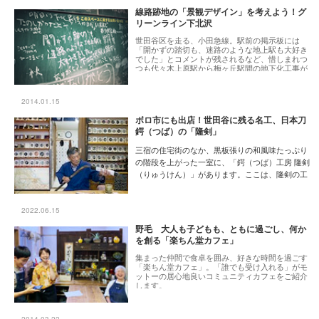
線路跡地の「景観デザイン」を考えよう！グ
リーンライン下北沢
世田谷区を走る、小田急線。駅前の掲示板には
「開かずの踏切も、迷路のような地上駅も大好き
でした」とコメントが残されるなど、惜しまれつ
つも代々木上原駅から梅ヶ丘駅間の地下化工事が
進んでいます。踏切がなくなることで、確かに、
慢性的な交通渋滞はなくなるかもしれません。で
も、失うものも少なからずありそうです。線路の
2014.01.15
跡地を、どう活かせるだろう？そこで、線路の跡
地の景観デザインを、みんなで考えようと活動を
ボロ市にも出店！世田谷に残る名工、日本刀
展開する「NPO法人グリーンライン下北沢」代表
鍔（つば）の「隆剣」
理事の高橋ユリカさんに、お話を聞きしました。
三宿の住宅街のなか、黒板張りの和風味たっぷり
の階段を上がった一室に、「鍔（つば）工房 隆剣
（りゅうけん）」があります。ここは、隆剣の工
房兼ショールーム。鍔とは、お馴染みの時代劇の
チャンバラシーンで相手の刃を受ける、日本刀の
刃と握り間に付ける丸い形をしたパーツのことで
2022.06.15
す。日本刀、鍔工歴50年の山崎隆剣さんを訪ねま
野毛 大人も子どもも、ともに過ごし、何か
した。
を創る「楽ちん堂カフェ」
[1月の特集]暮らしをもっと素敵に！世田谷のもの
集まった仲間で食卓を囲み、好きな時間を過ごす
づくり
「楽ちん堂カフェ」。「誰でも受け入れる」がモ
ットーの居心地良いコミュニティカフェをご紹介
します。
2014.03.22