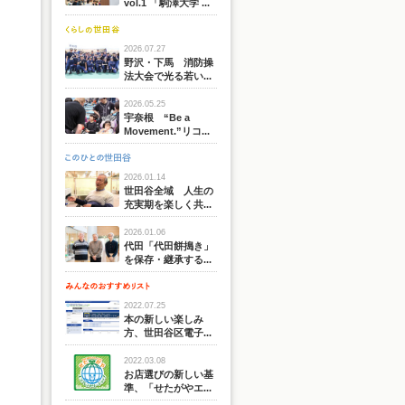
vol.1 「駒澤大学 ...
2026.07.27
野沢・下馬 消防操
法大会で光る若い...
2026.05.25
宇奈根 “Be a
Movement.”リコ...
2026.01.14
世田谷全域 人生の
充実期を楽しく共...
2026.01.06
代田「代田餅搗き」
を保存・継承する...
2022.07.25
本の新しい楽しみ
方、世田谷区電子...
2022.03.08
お店選びの新しい基
準、「せたがやエ...