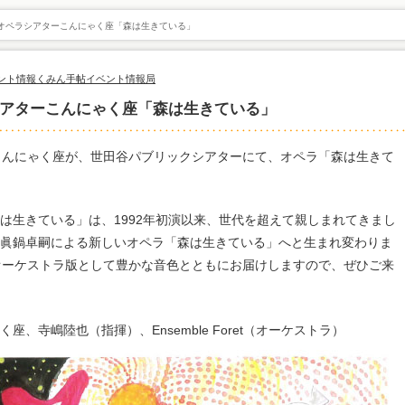
 オペラシアターこんにゃく座「森は生きている」
ント情報
くみん手帖イベント情報局
シアターこんにゃく座「森は生きている」
こんにゃく座が、世田谷パブリックシアターにて、オペラ「森は生きて
は生きている」は、1992年初演以来、世代を超えて親しまれてきまし
眞鍋卓嗣による新しいオペラ「森は生きている」へと生まれ変わりま
オーケストラ版として豊かな音色とともにお届けしますので、ぜひご来
、寺嶋陸也（指揮）、Ensemble Foret（オーケストラ）