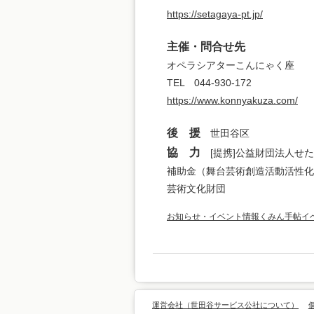
https://setagaya-pt.jp/
主催・問合せ先
オペラシアターこんにゃく座
TEL 044-930-172
https://www.konnyakuza.com/
後 援
世田谷区
協 力
[提携]公益財団法人せた
補助金（舞台芸術創造活動活性化
芸術文化財団
お知らせ・イベント情報
くみん手帖イ
運営会社（世田谷サービス公社について）