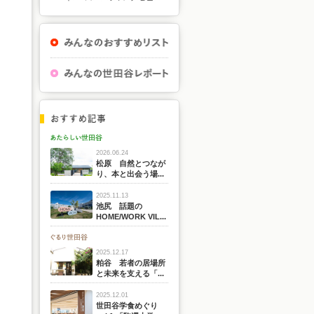
2026.06.24
松原 自然とつなが
り、本と出会う場...
2025.11.13
池尻 話題の
HOME/WORK VIL...
2025.12.17
粕谷 若者の居場所
と未来を支える「...
2025.12.01
世田谷学食めぐり