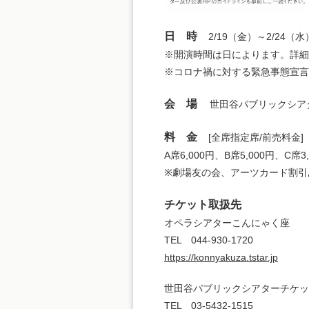
日 時
2/19（金）～2/24（水
※開演時間は日によります。詳細
※コロナ禍に対する緊急事態宣言
会 場
世田谷パブリックシアター
料 金
[全席指定席/前売料金]
A席6,000円、B席5,000円、C席3
※劇場友の会、アーツカード割引
チケット取扱先
オペラシアターこんにゃく座
TEL 044-930-1720
https://konnyakuza.tstar.jp
世田谷パブリックシアターチケッ
TEL 03-5432-1515