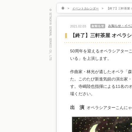
>
イベントカレンダー
>
【終了】三軒茶屋
お知らせ・イベ
2021.02.03
【終了】三軒茶屋 オペラ
50周年を迎えるオペラシアター
いる」を上演します。
作曲家・林光が遺したオペラ「森
た。このたび新進気鋭の演出家・
す。寺嶋陸也指揮による11名の
場ください。
出 演
オペラシアターこんにゃく座