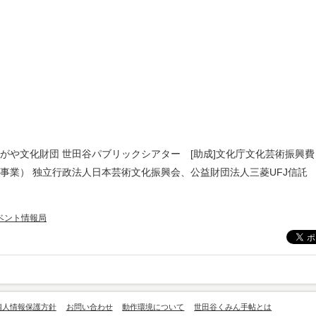
がや文化財団 世田谷パブリックシアター [助成]文化庁文化芸術振興費
事業） 独立行政法人日本芸術文化振興会、公益財団法人三菱UFJ信託
ベント情報局
個人情報保護方針
お問い合わせ
動作環境について
世田谷くみん手帖とは