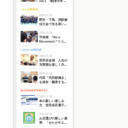
vol.1 「駒澤大学 ...
2026.07.27
野沢・下馬 消防操
法大会で光る若い...
2026.05.25
宇奈根 “Be a
Movement.”リコ...
2026.01.14
世田谷全域 人生の
充実期を楽しく共...
2026.01.06
代田「代田餅搗き」
を保存・継承する...
2022.07.25
本の新しい楽しみ
方、世田谷区電子...
2022.03.08
お店選びの新しい基
準、「せたがやエ...