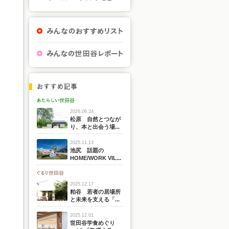
2026.06.24
松原 自然とつなが
り、本と出会う場...
2025.11.13
池尻 話題の
HOME/WORK VIL...
2025.12.17
粕谷 若者の居場所
と未来を支える「...
2025.12.01
世田谷学食めぐり