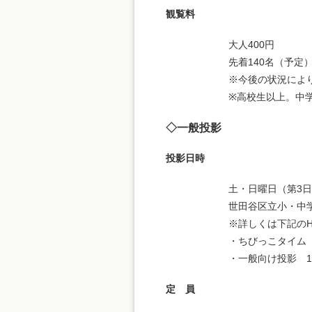
観覧料
大人400円
先着140名（予定）
※今後の状況によ
※高校生以上。中
◇一般投影
投影日時
土・日曜日（第3
世田谷区立小・中
※詳しくは下記の
・ちびっこタイム（
・一般向け投影 13
定 員