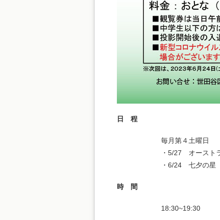
日 程
毎月第４土曜日
・5/27 オース
・6/24 七夕の星
時 間
18:30~19:30