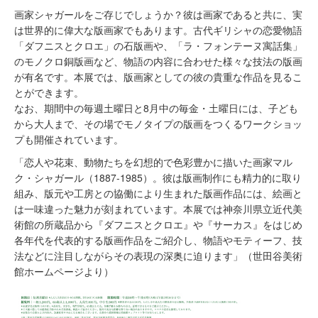
画家シャガールをご存じでしょうか？彼は画家であると共に、実
は世界的に偉大な版画家でもあります。古代ギリシャの恋愛物語
「ダフニスとクロエ」の石版画や、「ラ・フォンテーヌ寓話集」
のモノクロ銅版画など、物語の内容に合わせた様々な技法の版画
が有名です。本展では、版画家としての彼の貴重な作品を見るこ
とができます。
なお、期間中の毎週土曜日と8月中の毎金・土曜日には、子ども
から大人まで、その場でモノタイプの版画をつくるワークショッ
プも開催されています。
「恋人や花束、動物たちを幻想的で色彩豊かに描いた画家マル
ク・シャガール（1887-1985）。彼は版画制作にも精力的に取り
組み、版元や工房との協働により生まれた版画作品には、絵画と
は一味違った魅力が刻まれています。本展では神奈川県立近代美
術館の所蔵品から『ダフニスとクロエ』や『サーカス』をはじめ
各年代を代表的する版画作品をご紹介し、物語やモティーフ、技
法などに注目しながらその表現の深奥に迫ります」（世田谷美術
館ホームページより）