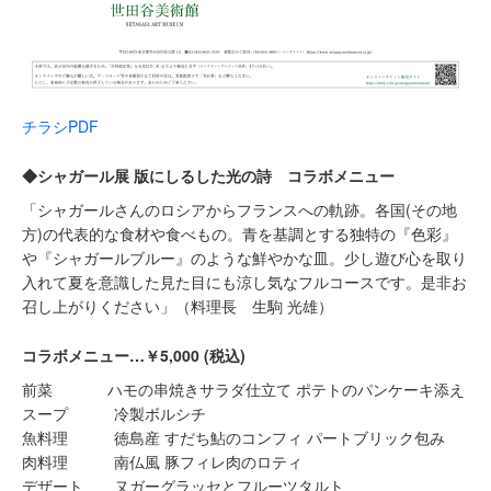
チラシPDF
◆シャガール展 版にしるした光の詩 コラボメニュー
「シャガールさんのロシアからフランスへの軌跡。各国(その地
方)の代表的な食材や食べもの。青を基調とする独特の『色彩』
や『シャガールブルー』のような鮮やかな皿。少し遊び心を取り
入れて夏を意識した見た目にも涼し気なフルコースです。是非お
召し上がりください」（料理長 生駒 光雄）
コラボメニュー…￥5,000 (税込)
前菜 ハモの串焼きサラダ仕立て ポテトのパンケーキ添え
スープ 冷製ボルシチ
魚料理 徳島産 すだち鮎のコンフィ パートブリック包み
肉料理 南仏風 豚フィレ肉のロティ
デザート ヌガーグラッセとフルーツタルト