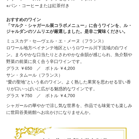
※パン・コーヒーまたは紅茶付き
おすすめのワイン
「マルク・シャガール展コラボメニュー」に合うワインを、ル・
ジャルダンのソムリエが厳選しました。是非ご賞味ください。
ミュスカデ・セ―ヴェル・エ・メーヌ（フランス）
ロワール地方ペイナンテ地区というロワール川下流域の白ワイ
ン。まろやかな口当たりとさわやかな余韻が感じられ、魚介類や
野菜の前菜に良く合う辛口ワインです。
グラス ￥650 ／ ボトル ￥4,200
サン・タムール（フランス）
“愛の聖地”という名のワイン。よく熟した果実を思わせる甘い香
りが口いっぱいに広がる魅惑的なワインです。
グラス ￥750 ／ ボトル ￥4,700
シャガールの華やかで涼し気な世界を、作品でも味覚でも楽しみ
に世田谷美術館へお出かけになりませんか。