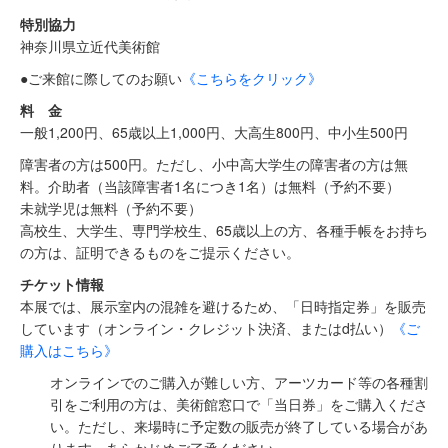
特別協力
神奈川県立近代美術館
●ご来館に際してのお願い
《こちらをクリック》
料 金
一般1,200円、65歳以上1,000円、大高生800円、中小生500円
障害者の方は500円。ただし、小中高大学生の障害者の方は無
料。介助者（当該障害者1名につき1名）は無料（予約不要）
未就学児は無料（予約不要）
高校生、大学生、専門学校生、65歳以上の方、各種手帳をお持ち
の方は、証明できるものをご提示ください。
チケット情報
本展では、展示室内の混雑を避けるため、「日時指定券」を販売
しています（オンライン・クレジット決済、またはd払い）
《ご
購入はこちら》
オンラインでのご購入が難しい方、アーツカード等の各種割
引をご利用の方は、美術館窓口で「当日券」をご購入くださ
い。ただし、来場時に予定数の販売が終了している場合があ
ります。あらかじめご了承ください。