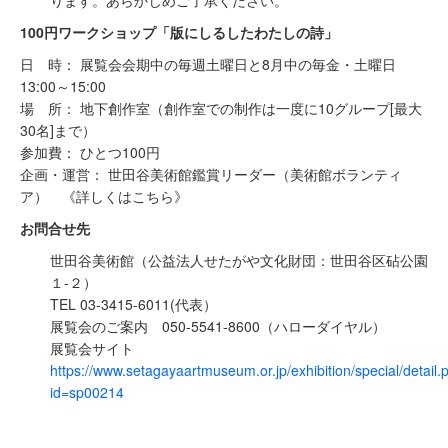
100円ワークショップ「版にしるしたわたしの詩」
日 時： 展覧会会期中の毎週土曜日と8月中の毎金・土曜日
13:00～15:00
場 所： 地下創作室（創作室での制作は一度に10グループ[最大
30名]まで）
参加費： ひとつ100円
企画・運営： 世田谷美術館鑑賞リーダー（美術館ボランティ
ア） 《詳しくはこちら》
お問合せ先
世田谷美術館（公益法人せたがや文化財団：世田谷区砧公園
１-２）
TEL 03-3415-6011(代表）
展覧会のご案内 050-5541-8600（ハローダイヤル）
展覧会サイト
https://www.setagayaartmuseum.or.jp/exhibition/special/detail.
id=sp00214