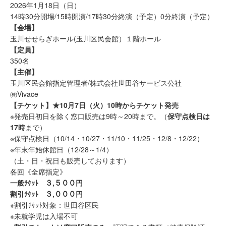
2026年1月18日（日）
14時30分開場/15時開演/17時30分終演（予定）0分終演（予定）
【会場】
玉川せせらぎホール(玉川区民会館）１階ホール
【定員】
350名
【主催】
玉川区民会館指定管理者/株式会社世田谷サービス公社
㈱Vivace
【チケット】
★10月7日（火）10時からチケット発売
※発売日初日を除く窓口販売は9時～20時まで。（
保守点検日は
17時
まで）
※保守点検日（10/14・10/27・11/10・11/25・12/8・12/22）
※年末年始休館日（12/28～1/4）
（土・日・祝日も販売しております）
各回《全席指定》
一般ﾁｹｯﾄ ３,５００円
割引ﾁｹｯﾄ ３,０００円
※割引ﾁｹｯﾄ対象：世田谷区民
※未就学児は入場不可