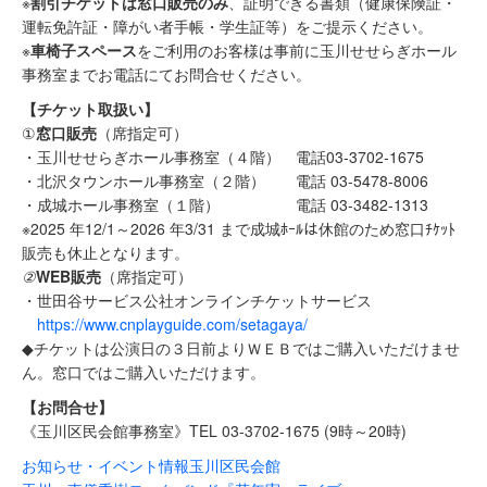
※
割引チケットは窓口販売のみ
、証明できる書類（健康保険証・
運転免許証・障がい者手帳・学生証等）をご提示ください。
※
車椅子スペース
をご利用のお客様は事前に玉川せせらぎホール
事務室までお電話にてお問合せください。
【チケット取扱い】
①
窓口販売
（席指定可）
・玉川せせらぎホール事務室（４階） 電話03-3702-1675
・北沢タウンホール事務室（２階） 電話 03-5478-8006
・成城ホール事務室（１階） 電話 03-3482-1313
※2025 年12/1～2026 年3/31 まで成城ﾎｰﾙは休館のため窓口ﾁｹｯﾄ
販売も休止となります。
②
WEB販売
（席指定可）
・世田谷サービス公社オンラインチケットサービス
https://www.cnplayguide.com/setagaya/
◆チケットは公演日の３日前よりＷＥＢではご購入いただけませ
ん。窓口ではご購入いただけます。
【
お問合せ】
《玉川区民会館事務室》TEL 03-3702-1675 (9時～20時)
お知らせ・イベント情報
玉川区民会館