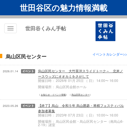
世田谷区の魅力情報満載
世田谷くみん手帖
Toggle
navigation
イベントカレンダー>>
烏山区民センター
烏山区民センター 大竹英洋スライドトーク～ 北米ノ
2026.01.14
ースウッズにオオカミをさがして
開催日時： 2026年 01月 25日 （ 日） 14:00〜 16:00
開催場所： 烏山区民会館ホール
お知らせ・イベント情報
烏山区民センター
【終了】烏山 令和５年 烏山囲碁・将棋フェスティバル
2023.05.26
参加者募集
開催日時： 2023年 07月 23日 （ 日） 10:00〜 16:00
開催場所： 烏山区民会館・烏山区民センター（南烏山6-
2-19）諸室